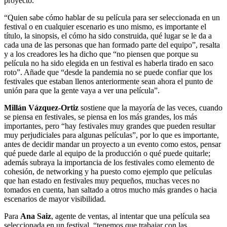
proyecto.
“Quien sabe cómo hablar de su película para ser seleccionada en un
festival o en cualquier escenario es uno mismo, es importante el
título, la sinopsis, el cómo ha sido construida, qué lugar se le da a
cada una de las personas que han formado parte del equipo”, resalta
y a los creadores les ha dicho que “no piensen que porque su
película no ha sido elegida en un festival es haberla tirado en saco
roto”. Añade que “desde la pandemia no se puede confiar que los
festivales que estaban llenos anteriormente sean ahora el punto de
unión para que la gente vaya a ver una película”.
Millán Vázquez-Ortiz
sostiene que la mayoría de las veces, cuando
se piensa en festivales, se piensa en los más grandes, los más
importantes, pero “hay festivales muy grandes que pueden resultar
muy perjudiciales para algunas películas”, por lo que es importante,
antes de decidir mandar un proyecto a un evento como estos, pensar
qué puede darle al equipo de la producción o qué puede quitarle;
además subraya la importancia de los festivales como elemento de
cohesión, de networking y ha puesto como ejemplo que películas
que han estado en festivales muy pequeños, muchas veces no
tomados en cuenta, han saltado a otros mucho más grandes o hacia
escenarios de mayor visibilidad.
Para
Ana Saiz
, agente de ventas, al intentar que una película sea
seleccionada en un festival, “tenemos que trabajar con las