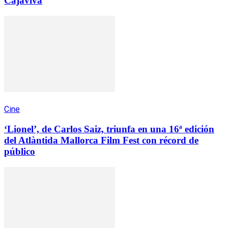
Cajaviva
Cine
‘Lionel’, de Carlos Saiz, triunfa en una 16ª edición
del Atlàntida Mallorca Film Fest con récord de
público