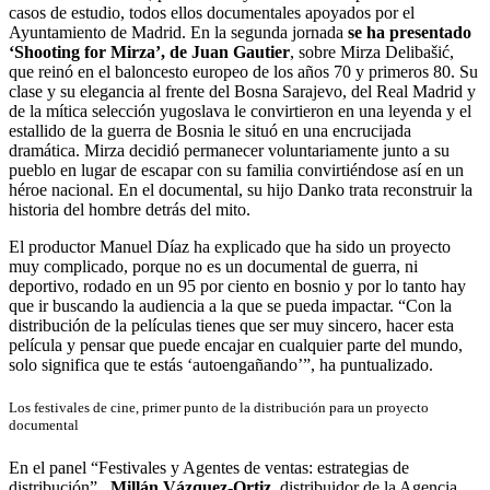
casos de estudio, todos ellos documentales apoyados por el
Ayuntamiento de Madrid. En la segunda jornada
se ha presentado
‘Shooting for Mirza’, de Juan Gautier
, sobre Mirza Delibašić,
que reinó en el baloncesto europeo de los años 70 y primeros 80. Su
clase y su elegancia al frente del Bosna Sarajevo, del Real Madrid y
de la mítica selección yugoslava le convirtieron en una leyenda y el
estallido de la guerra de Bosnia le situó en una encrucijada
dramática. Mirza decidió permanecer voluntariamente junto a su
pueblo en lugar de escapar con su familia convirtiéndose así en un
héroe nacional. En el documental, su hijo Danko trata reconstruir la
historia del hombre detrás del mito.
El productor Manuel Díaz ha explicado que ha sido un proyecto
muy complicado, porque no es un documental de guerra, ni
deportivo, rodado en un 95 por ciento en bosnio y por lo tanto hay
que ir buscando la audiencia a la que se pueda impactar. “Con la
distribución de la películas tienes que ser muy sincero, hacer esta
película y pensar que puede encajar en cualquier parte del mundo,
solo significa que te estás ‘autoengañando’”, ha puntualizado.
Los festivales de cine, primer punto de la distribución para un proyecto
documental
En el panel “Festivales y Agentes de ventas: estrategias de
distribución”,
Millán Vázquez-Ortiz
, distribuidor de la Agencia