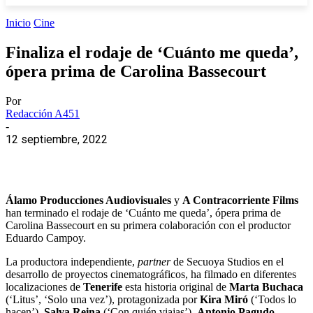
Inicio
Cine
Finaliza el rodaje de ‘Cuánto me queda’,
ópera prima de Carolina Bassecourt
Por
Redacción A451
-
12 septiembre, 2022
Álamo Producciones Audiovisuales
y
A Contracorriente Films
han terminado el rodaje de ‘Cuánto me queda’, ópera prima de
Carolina Bassecourt en su primera colaboración con el productor
Eduardo Campoy.
La productora independiente,
partner
de Secuoya Studios en el
desarrollo de proyectos cinematográficos, ha filmado en diferentes
localizaciones de
Tenerife
esta historia original de
Marta Buchaca
(‘Litus’, ‘Solo una vez’), protagonizada por
Kira Miró
(‘Todos lo
hacen’),
Salva Reina
(‘Con quién viajas’),
Antonio Pagudo