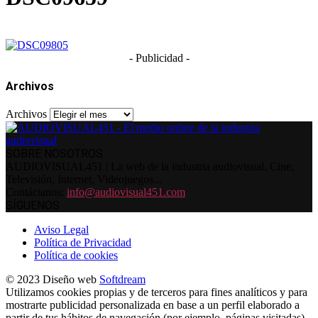
- Publicidad -
Archivos
Archivos
SOBRE NOSOTROS
AUDIOVISUAL451 | La web de la industria audiovisual. Cine,
Televisión, Internet, Videojuegos...
Contáctanos:
info@audiovisual451.com
SÍGUENOS
Aviso Legal
Política de Privacidad
Política de cookies
© 2023 Diseño web
Softdream
Utilizamos cookies propias y de terceros para fines analíticos y para
mostrarte publicidad personalizada en base a un perfil elaborado a
partir de tus hábitos de navegación (por ejemplo, páginas visitadas).