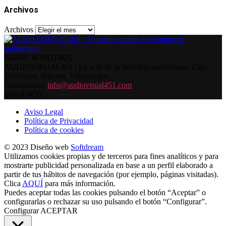
Archivos
Archivos
SOBRE NOSOTROS
AUDIOVISUAL451 | La web de la industria audiovisual. Cine,
Televisión, Internet, Videojuegos...
Contáctanos:
info@audiovisual451.com
SÍGUENOS
Aviso Legal
Política de Privacidad
Política de cookies
© 2023 Diseño web
Softdream
Utilizamos cookies propias y de terceros para fines analíticos y para
mostrarte publicidad personalizada en base a un perfil elaborado a
partir de tus hábitos de navegación (por ejemplo, páginas visitadas).
Clica
AQUÍ
para más información.
Puedes aceptar todas las cookies pulsando el botón “Aceptar” o
configurarlas o rechazar su uso pulsando el botón “Configurar”.
Configurar
ACEPTAR