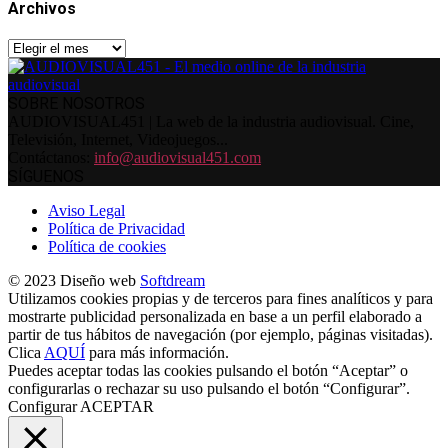
Archivos
Archivos
SOBRE NOSOTROS
AUDIOVISUAL451 | La web de la industria audiovisual. Cine,
Televisión, Internet, Videojuegos...
Contáctanos:
info@audiovisual451.com
SÍGUENOS
Aviso Legal
Política de Privacidad
Política de cookies
© 2023 Diseño web
Softdream
Utilizamos cookies propias y de terceros para fines analíticos y para
mostrarte publicidad personalizada en base a un perfil elaborado a
partir de tus hábitos de navegación (por ejemplo, páginas visitadas).
Clica
AQUÍ
para más información.
Puedes aceptar todas las cookies pulsando el botón “Aceptar” o
configurarlas o rechazar su uso pulsando el botón “Configurar”.
Configurar
ACEPTAR