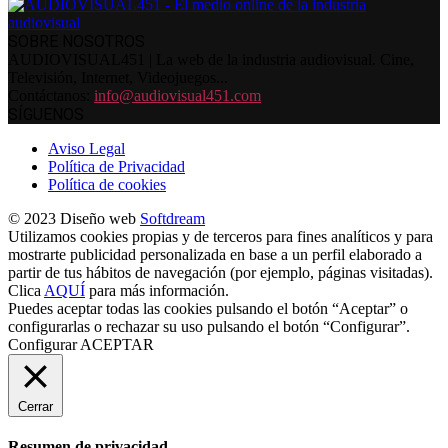
SOBRE NOSOTROS
AUDIOVISUAL451 | La web de la industria audiovisual. Cine,
Televisión, Internet, Videojuegos...
Contáctanos:
info@audiovisual451.com
SÍGUENOS
Aviso Legal
Política de Privacidad
Política de cookies
© 2023 Diseño web
Softdream
Utilizamos cookies propias y de terceros para fines analíticos y para
mostrarte publicidad personalizada en base a un perfil elaborado a
partir de tus hábitos de navegación (por ejemplo, páginas visitadas).
Clica
AQUÍ
para más información.
Puedes aceptar todas las cookies pulsando el botón “Aceptar” o
configurarlas o rechazar su uso pulsando el botón “Configurar”.
Configurar
ACEPTAR
Cerrar
Resumen de privacidad