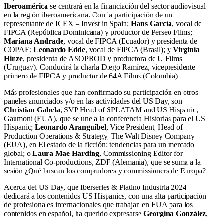
Iberoamérica
se centrará en la financiación del sector audiovisual
en la región iberoamericana. Con la participación de un
representante de ICEX – Invest in Spain;
Hans García
, vocal de
FIPCA (República Dominicana) y productor de Perseo Films;
Mariana Andrade
, vocal de FIPCA (Ecuador) y presidenta de
COPAE;
Leonardo Edde
, vocal de FIPCA (Brasil); y
Virginia
Hinze
, presidenta de ASOPROD y productora de U Films
(Uruguay). Conducirá la charla Diego Ramírez, vicepresidente
primero de FIPCA y productor de 64A Films (Colombia).
Más profesionales que han confirmado su participación en otros
paneles anunciados y/o en las actividades del US Day, son
Christian Gabela
, SVP Head of SPLATAM and US Hispanic,
Gaumont (EUA), que se une a la conferencia Historias para el US
Hispanic;
Leonardo Aranguibel
, Vice President, Head of
Production Operations & Strategy, The Walt Disney Company
(EUA), en El estado de la ficción: tendencias para un mercado
global; o
Laura Mae Harding
, Commissioning Editor for
International Co-productions, ZDF (Alemania), que se suma a la
sesión ¿Qué buscan los compradores y commissioners de Europa?
Acerca del US Day, que Iberseries & Platino Industria 2024
dedicará a los contenidos US Hispanics, con una alta participación
de profesionales internacionales que trabajan en EUA para los
contenidos en español, ha querido expresarse
Georgina González
,