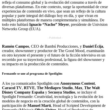
refleja el consumo global y la evolución del consumo a través de
diversas plataformas. En este contexto, surge la oportunidad de crear
experiencias de contenido en vivo, que sean un reflejo de la cultura
popular y parte integral del diálogo hoy en día, y que vivan en
múltiples plataformas de manera complementaria y simultánea. De
todo esto hablará
Ignacio “Nacho” Meyer
, presidente de Univision
Networks Group (EUA).
- Publicidad -
Ramón Campos
, CEO de Bambú Producciones, y
Daniel Écija
,
creador, showrunner y productor de The Good Mood, examinarán
en otro keynote el presente y el futuro de la ficción televisiva en un
recorrido por su trayectoria profesional, la figura del showrunner y
su impacto en la producción de contenidos.
Fremantle se une al programa de Spotlights
A los ya comunicados Spotlights con
Anonymous Content
,
Caracol TV
,
RTVE
,
The Mediapro Studio
,
Max
,
The Walt
Disney Company España
y
Secuoya Studios
, se incluye el
Spotlight Fremantle: Creatividad, tecnología y la evolución de los
modelos de negocio en la creación global de contenidos, con la
participación de
Manuel Martí
, Head of Scripted Development de
Fremantle (México);
Olivia Sleiter
, Head of Production de