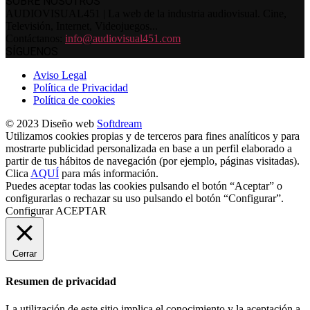
SOBRE NOSOTROS
AUDIOVISUAL451 | La web de la industria audiovisual. Cine,
Televisión, Internet, Videojuegos...
Contáctanos:
info@audiovisual451.com
SÍGUENOS
Aviso Legal
Política de Privacidad
Política de cookies
© 2023 Diseño web
Softdream
Utilizamos cookies propias y de terceros para fines analíticos y para
mostrarte publicidad personalizada en base a un perfil elaborado a
partir de tus hábitos de navegación (por ejemplo, páginas visitadas).
Clica
AQUÍ
para más información.
Puedes aceptar todas las cookies pulsando el botón “Aceptar” o
configurarlas o rechazar su uso pulsando el botón “Configurar”.
Configurar
ACEPTAR
Cerrar
Resumen de privacidad
La utilización de este sitio implica el conocimiento y la aceptación a