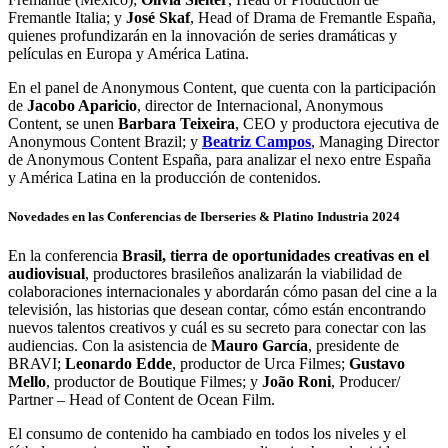
Fremantle Italia; y
José Skaf
, Head of Drama de Fremantle España,
quienes profundizarán en la innovación de series dramáticas y
películas en Europa y América Latina.
En el panel de Anonymous Content, que cuenta con la participación
de
Jacobo Aparicio
, director de Internacional, Anonymous
Content, se unen
Barbara Teixeira
, CEO y productora ejecutiva de
Anonymous Content Brazil; y
Beatriz Campos
, Managing Director
de Anonymous Content España, para analizar el nexo entre España
y América Latina en la producción de contenidos.
Novedades en las Conferencias de Iberseries & Platino Industria 2024
En la conferencia
Brasil, tierra de oportunidades creativas en el
audiovisual
, productores brasileños analizarán la viabilidad de
colaboraciones internacionales y abordarán cómo pasan del cine a la
televisión, las historias que desean contar, cómo están encontrando
nuevos talentos creativos y cuál es su secreto para conectar con las
audiencias. Con la asistencia de
Mauro García
, presidente de
BRAVI;
Leonardo Edde
, productor de Urca Filmes;
Gustavo
Mello
, productor de Boutique Filmes; y
João Roni
, Producer/
Partner – Head of Content de Ocean Film.
El consumo de contenido ha cambiado en todos los niveles y el