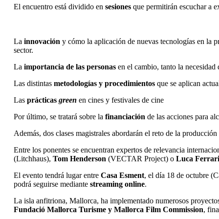
El encuentro está dividido en
sesiones
que permitirán escuchar a ex
La
innovación
y cómo la aplicación de nuevas tecnologías en la pro
sector.
La
importancia de las personas
en el cambio, tanto la necesidad 
Las distintas
metodologías y procedimientos
que se aplican actua
Las
prácticas
green
en cines y festivales de cine
Por último, se tratará sobre la
financiación
de las acciones para alc
Además, dos clases magistrales abordarán el reto de la producción 
Entre los ponentes se encuentran expertos de relevancia internaci
(Litchhaus),
Tom Henderson
(VECTAR Project) o
Luca Ferrar
El evento tendrá lugar entre
Casa Esment
, el día 18 de octubre 
podrá seguirse mediante
streaming
online
.
La isla anfitriona, Mallorca, ha implementado numerosos proyectos
Fundació Mallorca Turisme y Mallorca Film Commission
, fi