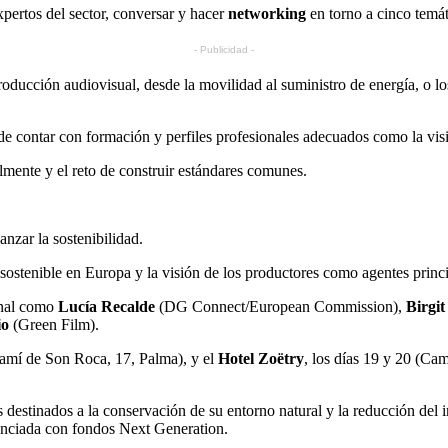
pertos del sector, conversar y hacer
networking
en torno a cinco temáti
- Publicidad -
ducción audiovisual, desde la movilidad al suministro de energía, o los 
de contar con formación y perfiles profesionales adecuados como la visi
lmente y el reto de construir estándares comunes.
anzar la sostenibilidad.
sostenible en Europa y la visión de los productores como agentes princi
onal como
Lucía Recalde
(DG Connect/European Commission),
Birgit
io
(Green Film).
(Camí de Son Roca, 17, Palma), y el
Hotel Zoëtry
, los días 19 y 20 (C
 destinados a la conservación de su entorno natural y la reducción de
nanciada con fondos Next Generation.