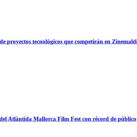
a de proyectos tecnológicos que competirán en Zinemal
n del Atlàntida Mallorca Film Fest con récord de público