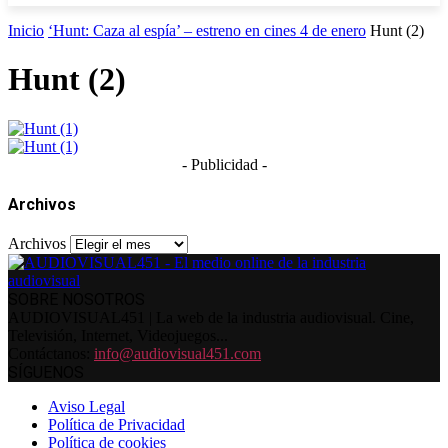
Inicio
‘Hunt: Caza al espía’ – estreno en cines 4 de enero
Hunt (2)
Hunt (2)
- Publicidad -
Archivos
Archivos
SOBRE NOSOTROS
AUDIOVISUAL451 | La web de la industria audiovisual. Cine,
Televisión, Internet, Videojuegos...
Contáctanos:
info@audiovisual451.com
SÍGUENOS
Aviso Legal
Política de Privacidad
Política de cookies