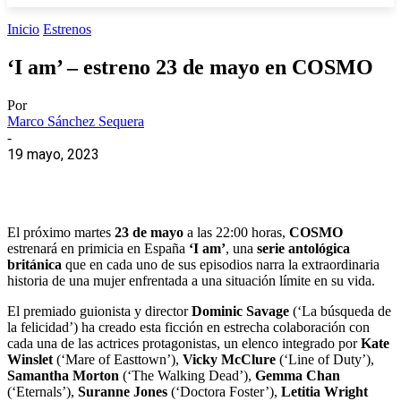
Inicio
Estrenos
‘I am’ – estreno 23 de mayo en COSMO
Por
Marco Sánchez Sequera
-
19 mayo, 2023
El próximo martes
23 de mayo
a las 22:00 horas,
COSMO
estrenará en primicia en España
‘I am’
, una
serie antológica
británica
que en cada uno de sus episodios narra la extraordinaria
historia de una mujer enfrentada a una situación límite en su vida.
El premiado guionista y director
Dominic Savage
(‘La búsqueda de
la felicidad’) ha creado esta ficción en estrecha colaboración con
cada una de las actrices protagonistas, un elenco integrado por
Kate
Winslet
(‘Mare of Easttown’),
Vicky McClure
(‘Line of Duty’),
Samantha Morton
(‘The Walking Dead’),
Gemma Chan
(‘Eternals’),
Suranne Jones
(‘Doctora Foster’),
Letitia Wright