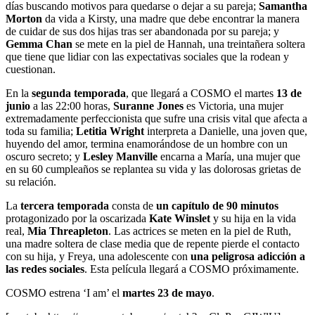
días buscando motivos para quedarse o dejar a su pareja;
Samantha
Morton
da vida a Kirsty, una madre que debe encontrar la manera
de cuidar de sus dos hijas tras ser abandonada por su pareja; y
Gemma Chan
se mete en la piel de Hannah, una treintañera soltera
que tiene que lidiar con las expectativas sociales que la rodean y
cuestionan.
En la
segunda temporada
, que llegará a COSMO el martes
13 de
junio
a las 22:00 horas,
Suranne Jones
es Victoria, una mujer
extremadamente perfeccionista que sufre una crisis vital que afecta a
toda su familia;
Letitia Wright
interpreta a Danielle, una joven que,
huyendo del amor, termina enamorándose de un hombre con un
oscuro secreto; y
Lesley Manville
encarna a María, una mujer que
en su 60 cumpleaños se replantea su vida y las dolorosas grietas de
su relación.
La
tercera temporada
consta de
un capítulo de 90 minutos
protagonizado por la oscarizada
Kate Winslet
y su hija en la vida
real,
Mia Threapleton
. Las actrices se meten en la piel de Ruth,
una madre soltera de clase media que de repente pierde el contacto
con su hija, y Freya, una adolescente con
una peligrosa adicción a
las redes sociales
. Esta película llegará a COSMO próximamente.
COSMO estrena ‘I am’ el
martes 23 de mayo
.