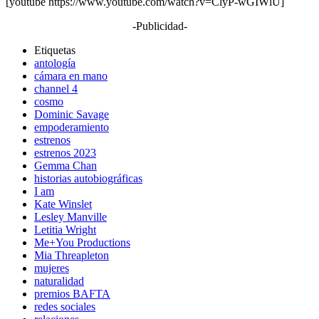
[youtube https://www.youtube.com/watch?v=ClyP-wGIWlU]
-Publicidad-
Etiquetas
antología
cámara en mano
channel 4
cosmo
Dominic Savage
empoderamiento
estrenos
estrenos 2023
Gemma Chan
historias autobiográficas
I am
Kate Winslet
Lesley Manville
Letitia Wright
Me+You Productions
Mia Threapleton
mujeres
naturalidad
premios BAFTA
redes sociales