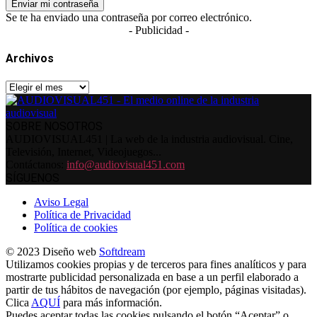
Se te ha enviado una contraseña por correo electrónico.
- Publicidad -
Archivos
Archivos
SOBRE NOSOTROS
AUDIOVISUAL451 | La web de la industria audiovisual. Cine,
Televisión, Internet, Videojuegos...
Contáctanos:
info@audiovisual451.com
SÍGUENOS
Aviso Legal
Política de Privacidad
Política de cookies
© 2023 Diseño web
Softdream
Utilizamos cookies propias y de terceros para fines analíticos y para
mostrarte publicidad personalizada en base a un perfil elaborado a
partir de tus hábitos de navegación (por ejemplo, páginas visitadas).
Clica
AQUÍ
para más información.
Puedes aceptar todas las cookies pulsando el botón “Aceptar” o