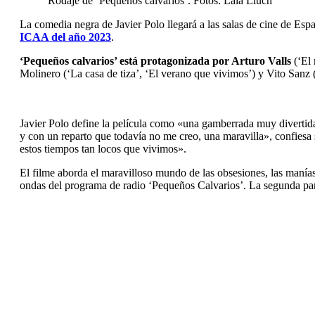
Rodaje de ‘Pequeños calvarios’. Fotos: Laia Lluch
La comedia negra de Javier Polo llegará a las salas de cine de Esp
ICAA del año 2023
.
‘Pequeños calvarios’ está protagonizada por Arturo Valls
(‘El 
Molinero (‘La casa de tiza’, ‘El verano que vivimos’) y Vito Sanz 
Javier Polo define la película como «una gamberrada muy divertid
y con un reparto que todavía no me creo, una maravilla», confiesa 
estos tiempos tan locos que vivimos».
El filme aborda el maravilloso mundo de las obsesiones, las manías
ondas del programa de radio ‘Pequeños Calvarios’. La segunda part