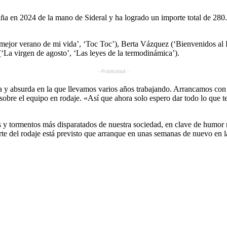
aña en 2024 de la mano de Sideral y ha logrado un importe total de 280
mejor verano de mi vida’, ‘Toc Toc’), Berta Vázquez (‘Bienvenidos al 
(‘La virgen de agosto’, ‘Las leyes de la termodinámica’).
- Publicidad -
a y absurda en la que llevamos varios años trabajando. Arrancamos con
sobre el equipo en rodaje. «Así que ahora solo espero dar todo lo que t
 y tormentos más disparatados de nuestra sociedad, en clave de humor neg
e del rodaje está previsto que arranque en unas semanas de nuevo en la