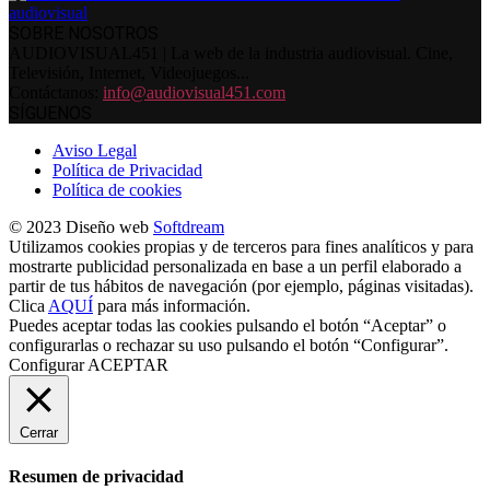
SOBRE NOSOTROS
AUDIOVISUAL451 | La web de la industria audiovisual. Cine,
Televisión, Internet, Videojuegos...
Contáctanos:
info@audiovisual451.com
SÍGUENOS
Aviso Legal
Política de Privacidad
Política de cookies
© 2023 Diseño web
Softdream
Utilizamos cookies propias y de terceros para fines analíticos y para
mostrarte publicidad personalizada en base a un perfil elaborado a
partir de tus hábitos de navegación (por ejemplo, páginas visitadas).
Clica
AQUÍ
para más información.
Puedes aceptar todas las cookies pulsando el botón “Aceptar” o
configurarlas o rechazar su uso pulsando el botón “Configurar”.
Configurar
ACEPTAR
Cerrar
Resumen de privacidad