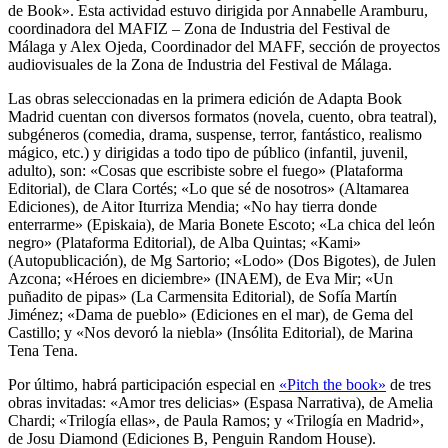
de Book». Esta actividad estuvo dirigida por Annabelle Aramburu,
coordinadora del MAFIZ – Zona de Industria del Festival de
Málaga y Alex Ojeda, Coordinador del MAFF, sección de proyectos
audiovisuales de la Zona de Industria del Festival de Málaga.
Las obras seleccionadas en la primera edición de Adapta Book
Madrid cuentan con diversos formatos (novela, cuento, obra teatral),
subgéneros (comedia, drama, suspense, terror, fantástico, realismo
mágico, etc.) y dirigidas a todo tipo de público (infantil, juvenil,
adulto), son: «Cosas que escribiste sobre el fuego» (Plataforma
Editorial), de Clara Cortés; «Lo que sé de nosotros» (Altamarea
Ediciones), de Aitor Iturriza Mendia; «No hay tierra donde
enterrarme» (Episkaia), de Maria Bonete Escoto; «La chica del león
negro» (Plataforma Editorial), de Alba Quintas; «Kami»
(Autopublicación), de Mg Sartorio; «Lodo» (Dos Bigotes), de Julen
Azcona; «Héroes en diciembre» (INAEM), de Eva Mir; «Un
puñadito de pipas» (La Carmensita Editorial), de Sofía Martín
Jiménez; «Dama de pueblo» (Ediciones en el mar), de Gema del
Castillo; y «Nos devoró la niebla» (Insólita Editorial), de Marina
Tena Tena.
Por último, habrá participación especial en
«Pitch the book»
de tres
obras invitadas: «Amor tres delicias» (Espasa Narrativa), de Amelia
Chardi; «Trilogía ellas», de Paula Ramos; y «Trilogía en Madrid»,
de Josu Diamond (Ediciones B, Penguin Random House).