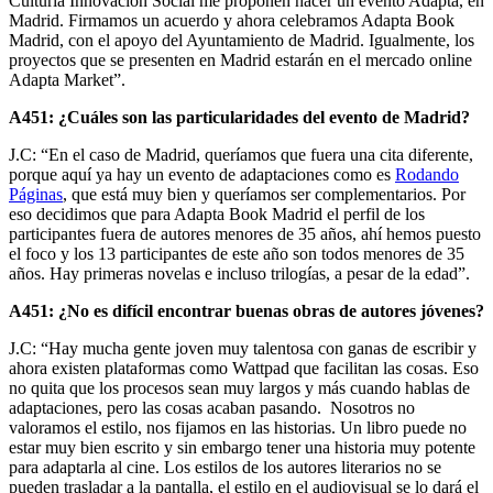
Culturia Innovación Social me proponen hacer un evento Adapta, en
Madrid. Firmamos un acuerdo y ahora celebramos Adapta Book
Madrid, con el apoyo del Ayuntamiento de Madrid. Igualmente, los
proyectos que se presenten en Madrid estarán en el mercado online
Adapta Market”.
A451: ¿Cuáles son las particularidades del evento de Madrid?
J.C: “En el caso de Madrid, queríamos que fuera una cita diferente,
porque aquí ya hay un evento de adaptaciones como es
Rodando
Páginas
, que está muy bien y queríamos ser complementarios. Por
eso decidimos que para Adapta Book Madrid el perfil de los
participantes fuera de autores menores de 35 años, ahí hemos puesto
el foco y los 13 participantes de este año son todos menores de 35
años. Hay primeras novelas e incluso trilogías, a pesar de la edad”.
A451: ¿No es difícil encontrar buenas obras de autores jóvenes?
J.C: “Hay mucha gente joven muy talentosa con ganas de escribir y
ahora existen plataformas como Wattpad que facilitan las cosas. Eso
no quita que los procesos sean muy largos y más cuando hablas de
adaptaciones, pero las cosas acaban pasando. Nosotros no
valoramos el estilo, nos fijamos en las historias. Un libro puede no
estar muy bien escrito y sin embargo tener una historia muy potente
para adaptarla al cine. Los estilos de los autores literarios no se
pueden trasladar a la pantalla, el estilo en el audiovisual se lo dará el