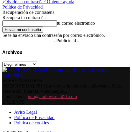
¿Olvidó su contraseña? Obtener ayuda
Política de Privacidad
Recuperación de contraseña
Recupera tu contraseña
tu correo electrónico
Se te ha enviado una contraseña por correo electrónico.
- Publicidad -
Archivos
Archivos
SOBRE NOSOTROS
AUDIOVISUAL451 | La web de la industria audiovisual. Cine,
Televisión, Internet, Videojuegos...
Contáctanos:
info@audiovisual451.com
SÍGUENOS
Aviso Legal
Política de Privacidad
Política de cookies