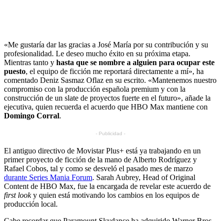
«Me gustaría dar las gracias a José María por su contribución y su
profesionalidad. Le deseo mucho éxito en su próxima etapa.
Mientras tanto y
hasta que se nombre a alguien para ocupar este
puesto
, el equipo de ficción me reportará directamente a mí», ha
comentado Deniz Sasmaz Oflaz en su escrito. «Mantenemos nuestro
compromiso con la producción española premium y con la
construcción de un slate de proyectos fuerte en el futuro», añade la
ejecutiva, quien recuerda el acuerdo que HBO Max mantiene con
Domingo Corral
.
- Publicidad -
El antiguo directivo de Movistar Plus+ está ya trabajando en un
primer proyecto de ficción de la mano de Alberto Rodríguez y
Rafael Cobos, tal y como se desveló el pasado mes de marzo
durante Series Mania Forum
. Sarah Aubrey, Head of Original
Content de HBO Max, fue la encargada de revelar este acuerdo de
first look
y quien está motivando los cambios en los equipos de
producción local.
Cabe recordar que Paramount Skydance ha adquirido Warner Bros.