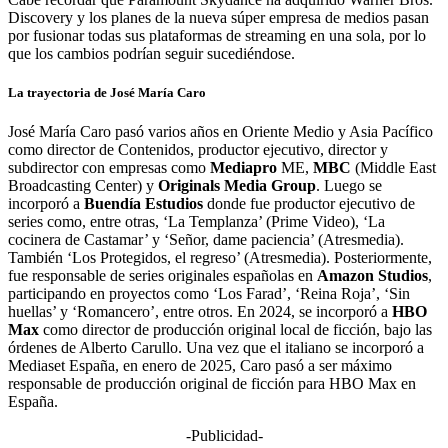
Discovery y los planes de la nueva súper empresa de medios pasan
por fusionar todas sus plataformas de streaming en una sola, por lo
que los cambios podrían seguir sucediéndose.
La trayectoria de José María Caro
José María Caro pasó varios años en Oriente Medio y Asia Pacífico
como director de Contenidos, productor ejecutivo, director y
subdirector con empresas como
Mediapro
ME,
MBC
(Middle East
Broadcasting Center) y
Originals Media Group
. Luego se
incorporó a
Buendía Estudios
donde fue productor ejecutivo de
series como, entre otras, ‘La Templanza’ (Prime Video), ‘La
cocinera de Castamar’ y ‘Señor, dame paciencia’ (Atresmedia).
También ‘Los Protegidos, el regreso’ (Atresmedia). Posteriormente,
fue responsable de series originales españolas en
Amazon Studios
,
participando en proyectos como ‘Los Farad’, ‘Reina Roja’, ‘Sin
huellas’ y ‘Romancero’, entre otros. En 2024, se incorporó a
HBO
Max
como director de producción original local de ficción, bajo las
órdenes de Alberto Carullo. Una vez que el italiano se incorporó a
Mediaset España, en enero de 2025, Caro pasó a ser máximo
responsable de producción original de ficción para HBO Max en
España.
-Publicidad-