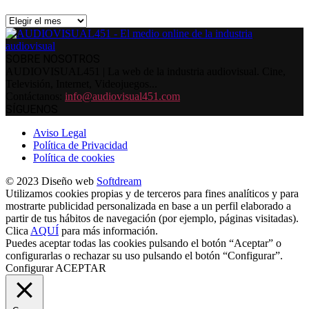
Archivos
SOBRE NOSOTROS
AUDIOVISUAL451 | La web de la industria audiovisual. Cine,
Televisión, Internet, Videojuegos...
Contáctanos:
info@audiovisual451.com
SÍGUENOS
Aviso Legal
Política de Privacidad
Política de cookies
© 2023 Diseño web
Softdream
Utilizamos cookies propias y de terceros para fines analíticos y para
mostrarte publicidad personalizada en base a un perfil elaborado a
partir de tus hábitos de navegación (por ejemplo, páginas visitadas).
Clica
AQUÍ
para más información.
Puedes aceptar todas las cookies pulsando el botón “Aceptar” o
configurarlas o rechazar su uso pulsando el botón “Configurar”.
Configurar
ACEPTAR