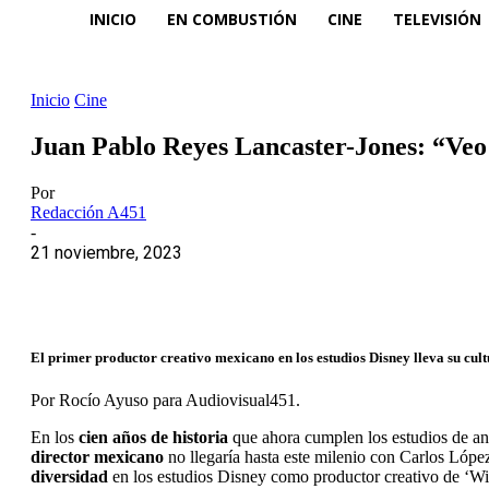
INICIO
EN COMBUSTIÓN
CINE
TELEVISIÓN
Inicio
Cine
Juan Pablo Reyes Lancaster-Jones: “Veo g
Por
Redacción A451
-
21 noviembre, 2023
El primer productor creativo mexicano en los estudios Disney lleva su cult
Por Rocío Ayuso para Audiovisual451.
En los
cien años de historia
que ahora cumplen los estudios de ani
director mexicano
no llegaría hasta este milenio con Carlos Lópe
diversidad
en los estudios Disney como productor creativo de ‘Wish