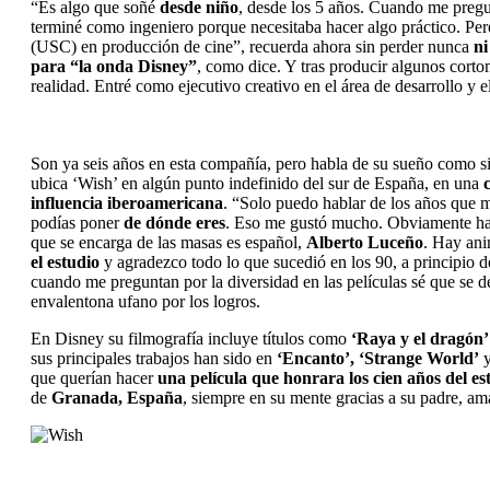
“Es algo que soñé
desde niño
, desde los 5 años. Cuando me pregun
terminé como ingeniero porque necesitaba hacer algo práctico. Per
(USC) en producción de cine”, recuerda ahora sin perder nunca
ni
para “la onda Disney”
, como dice. Y tras producir algunos cortom
realidad. Entré como ejecutivo creativo en el área de desarrollo y
Son ya seis años en esta compañía, pero habla de su sueño como si 
ubica ‘Wish’ en algún punto indefinido del sur de España, en una
influencia iberoamericana
. “Solo puedo hablar de los años que m
podías poner
de dónde eres
. Eso me gustó mucho. Obviamente ha
que se encarga de las masas es español,
Alberto Luceño
. Hay ani
el estudio
y agradezco todo lo que sucedió en los 90, a principio 
cuando me preguntan por la diversidad en las películas sé que se de
envalentona ufano por los logros.
En Disney su filmografía incluye títulos como
‘Raya y el dragón’
sus principales trabajos han sido en
‘Encanto’, ‘Strange World’
y
que querían hacer
una película que honrara los cien años del es
de
Granada, España
, siempre en su mente gracias a su padre, a