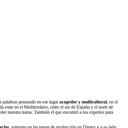
as palabras pensando en ese lugar
acogedor y multicultural
, en el
a estar en el Mediterráneo, entre el sur de España y el norte de
ceder nuestra trama. También el que encontró a los expertos para
Vecho
, veterano en las tareas de producción en Disney y a su lado