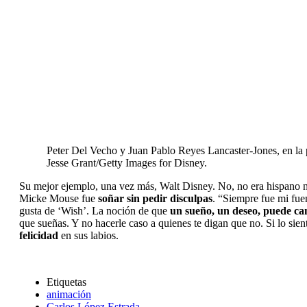
Peter Del Vecho y Juan Pablo Reyes Lancaster-Jones, en la 
Jesse Grant/Getty Images for Disney.
Su mejor ejemplo, una vez más, Walt Disney. No, no era hispano n
Micke Mouse fue
soñar sin pedir disculpas
. “Siempre fue mi fue
gusta de ‘Wish’. La noción de que
un sueño, un deseo, puede c
que sueñas. Y no hacerle caso a quienes te digan que no. Si lo sie
felicidad
en sus labios.
Etiquetas
animación
Carlos López Estrada