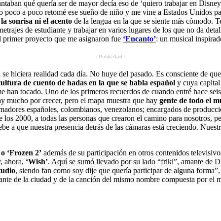
taban qué quería ser de mayor decía eso de ‘quiero trabajar en Disney’ 
o poco a poco retomé ese sueño de niño y me vine a Estados Unidos par
 la sonrisa ni el acento
de la lengua en la que se siente más cómodo. Te
etrajes de estudiante y trabajar en varios lugares de los que no da deta
 el primer proyecto que me asignaron fue
‘Encanto’
: un musical inspira
- Publicidad -
se hiciera realidad cada día. No huye del pasado. Es consciente de que
cultura de cuento de hadas en la que se habla español
y cuya capital
e han tocado. Uno de los primeros recuerdos de cuando entré hace seis 
y mucho por crecer, pero el mapa muestra que hay
gente de todo el m
madores españoles, colombianos, venezolanos; encargados de producc
de los 2000, a todas las personas que crearon el camino para nosotros,
be a que nuestra presencia detrás de las cámaras está creciendo. Nuestr
 o ‘Frozen 2’
además de su participación en otros contenidos televisi
, ahora,
‘Wish’
. Aquí se sumó llevado por su lado “friki”, amante de 
tudio
, siendo fan como soy dije que quería participar de alguna forma”, 
mante de la ciudad y de la canción del mismo nombre compuesta por el 