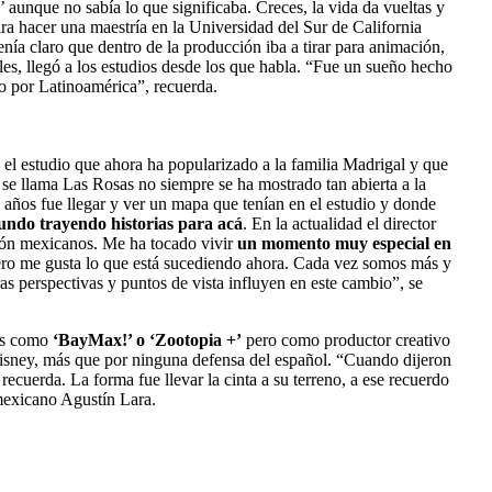
aunque no sabía lo que significaba. Creces, la vida da vueltas y
a hacer una maestría en la Universidad del Sur de California
nía claro que dentro de la producción iba a tirar para animación,
lles, llegó a los estudios desde los que habla. “Fue un sueño hecho
do por Latinoamérica”, recuerda.
 el estudio que ahora ha popularizado a la familia Madrigal y que
 se llama Las Rosas no siempre se ha mostrado tan abierta a la
años fue llegar y ver un mapa que tenían en el estudio y donde
undo trayendo historias para acá
. En la actualidad el director
ión mexicanos. Me ha tocado vivir
un momento muy especial en
 pero me gusta lo que está sucediendo ahora. Cada vez somos más y
as perspectivas y puntos de vista influyen en este cambio”, se
vos como
‘BayMax!’ o ‘Zootopia +’
pero como productor creativo
Disney, más que por ninguna defensa del español. “Cuando dijeron
recuerda. La forma fue llevar la cinta a su terreno, a ese recuerdo
mexicano Agustín Lara.