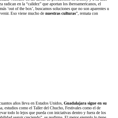
 radican en la “calidez” que aportan los iberoamericanos, el
más ‘out of the box’, buscamos soluciones que no son aparentes u
a venir. Eso viene mucho de
nuestras culturas
”, remata con
 cuantos años lleva en Estados Unidos,
Guadalajara sigue en su
na, estudios como el Taller del Chucho, Festivales como el de
evar todo lo lejos que pueda con iniciativas dentro y fuera de los
abilidad seguir creciendo”, se reafirma. El mejor ejemplo lo tiene