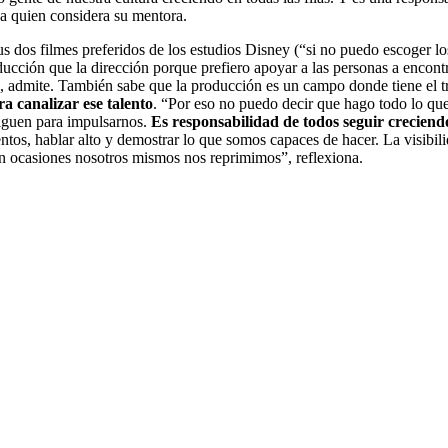
a quien considera su mentora.
 dos filmes preferidos de los estudios Disney (“si no puedo escoger l
ucción que la dirección porque prefiero apoyar a las personas a encontr
, admite. También sabe que la producción es un campo donde tiene el tra
a canalizar ese talento
. “Por eso no puedo decir que hago todo lo qu
siguen para impulsarnos.
Es responsabilidad de todos seguir creciend
entos, hablar alto y demostrar lo que somos capaces de hacer. La visibil
n ocasiones nosotros mismos nos reprimimos”, reflexiona.