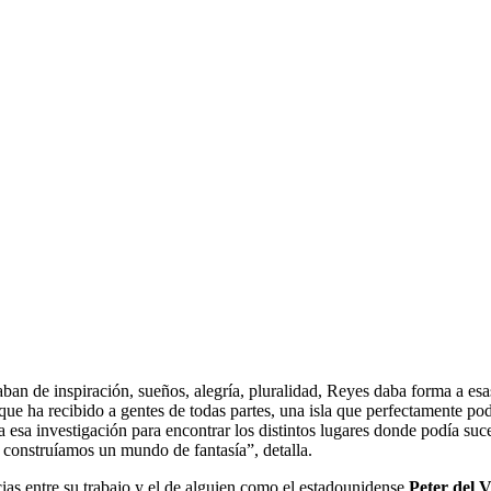
ban de inspiración, sueños, alegría, pluralidad, Reyes daba forma a es
que ha recibido a gentes de todas partes, una isla que perfectamente podí
oda esa investigación para encontrar los distintos lugares donde podía su
s construíamos un mundo de fantasía”, detalla.
cias entre su trabajo y el de alguien como el estadounidense
Peter del 