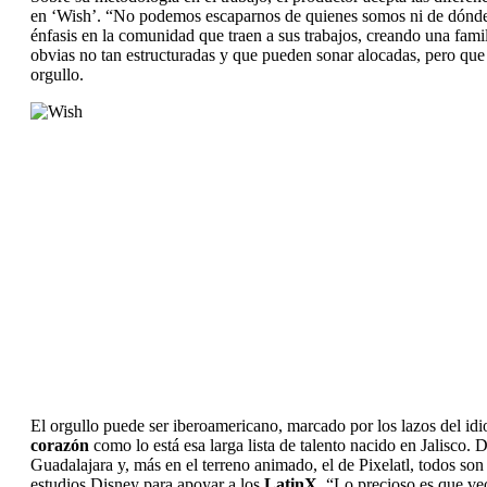
en ‘Wish’. “No podemos escaparnos de quienes somos ni de dónde ve
énfasis en la comunidad que traen a sus trabajos, creando una famil
obvias no tan estructuradas y que pueden sonar alocadas, pero que
orgullo.
El orgullo puede ser iberoamericano, marcado por los lazos del id
corazón
como lo está esa larga lista de talento nacido en Jalisco.
Guadalajara y, más en el terreno animado, el de Pixelatl, todos 
estudios Disney para apoyar a los
LatinX
. “Lo precioso es que veo