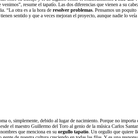
nimos”, resume el tapatío. Las dos diferencias que vienen a su cabeza
ia. “La otra es a la hora de
resolver problemas
. Pensamos un poquito 
 tienen sentido y que a veces mejoran el proyecto, aunque nadie lo veí
ioma o, simplemente, debido al lugar de nacimiento. Porque no importa
 Desde el maestro Guillermo del Toro al genio de la música Carlos Santa
son nombres que menciona en su
orgullo tapatío
. Un orgullo que quiere ll
 gente de nuestra cultura creciendo en todas las filas. Y es una respons