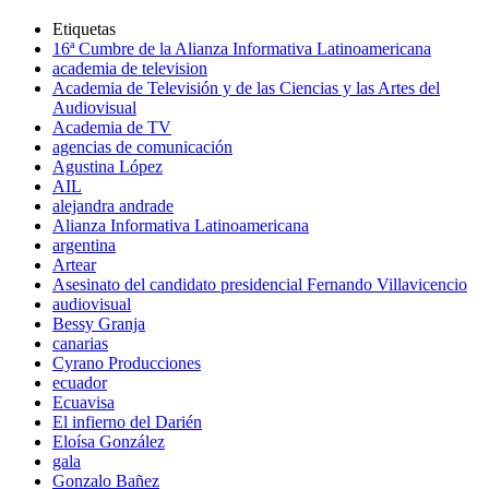
Etiquetas
16ª Cumbre de la Alianza Informativa Latinoamericana
academia de television
Academia de Televisión y de las Ciencias y las Artes del
Audiovisual
Academia de TV
agencias de comunicación
Agustina López
AIL
alejandra andrade
Alianza Informativa Latinoamericana
argentina
Artear
Asesinato del candidato presidencial Fernando Villavicencio
audiovisual
Bessy Granja
canarias
Cyrano Producciones
ecuador
Ecuavisa
El infierno del Darién
Eloísa González
gala
Gonzalo Bañez