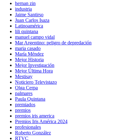
hernan zin
industria
Jaime Santirso
Juan Carlos Isaza
Latinoamérica
lili quintana
manuel campo vidal
Mar Argentino: peligro de depredación
maria casado
María Méndez
Mejor Historia
Mejor Investigación
Mejor Última Hora
Mestisay
Noticiero Televistazo
Olga Cerpa
palmares
Paula Quintana
premiados
premios
premios iris america
Premios Iris América 2024
profesionales
Roberto González
RTVC