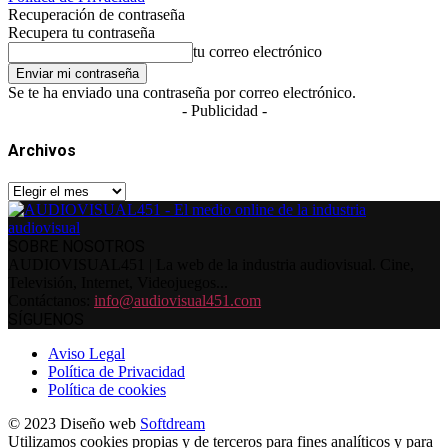
Recuperación de contraseña
Recupera tu contraseña
tu correo electrónico
Se te ha enviado una contraseña por correo electrónico.
- Publicidad -
Archivos
Archivos
SOBRE NOSOTROS
AUDIOVISUAL451 | La web de la industria audiovisual. Cine,
Televisión, Internet, Videojuegos...
Contáctanos:
info@audiovisual451.com
SÍGUENOS
Aviso Legal
Política de Privacidad
Política de cookies
© 2023 Diseño web
Softdream
Utilizamos cookies propias y de terceros para fines analíticos y para