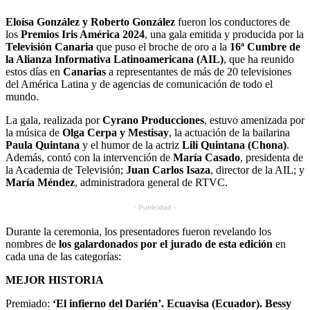
Eloísa González y Roberto González
fueron los conductores de
los
Premios Iris América 2024
, una gala emitida y producida por la
Televisión Canaria
que puso el broche de oro a la
16ª Cumbre de
la Alianza Informativa Latinoamericana (AIL)
, que ha reunido
estos días en
Canarias
a representantes de más de 20 televisiones
del América Latina y de agencias de comunicación de todo el
mundo.
La gala, realizada por
Cyrano Producciones
, estuvo amenizada por
la música de
Olga Cerpa y Mestisay
, la actuación de la bailarina
Paula Quintana
y el humor de la actriz
Lili Quintana (Chona)
.
Además, contó con la intervención de
María Casado
, presidenta de
la Academia de Televisión;
Juan Carlos Isaza
, director de la AIL; y
María Méndez
, administradora general de RTVC.
- Publicidad -
Durante la ceremonia, los presentadores fueron revelando los
nombres de
los galardonados por el jurado de esta edición
en
cada una de las categorías:
MEJOR HISTORIA
Premiado:
‘El infierno del Darién’. Ecuavisa (Ecuador). Bessy