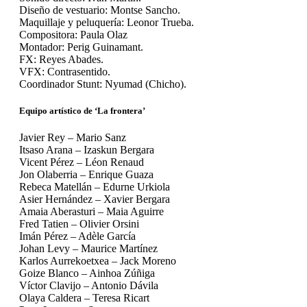
Diseño de vestuario: Montse Sancho.
Maquillaje y peluquería: Leonor Trueba.
Compositora: Paula Olaz
Montador: Perig Guinamant.
FX: Reyes Abades.
VFX: Contrasentido.
Coordinador Stunt: Nyumad (Chicho).
Equipo artístico de ‘La frontera’
Javier Rey – Mario Sanz
Itsaso Arana – Izaskun Bergara
Vicent Pérez – Léon Renaud
Jon Olaberria – Enrique Guaza
Rebeca Matellán – Edurne Urkiola
Asier Hernández – Xavier Bergara
Amaia Aberasturi – Maia Aguirre
Fred Tatien – Olivier Orsini
Imán Pérez – Adèle García
Johan Levy – Maurice Martínez
Karlos Aurrekoetxea – Jack Moreno
Goize Blanco – Ainhoa Zúñiga
Víctor Clavijo – Antonio Dávila
Olaya Caldera – Teresa Ricart