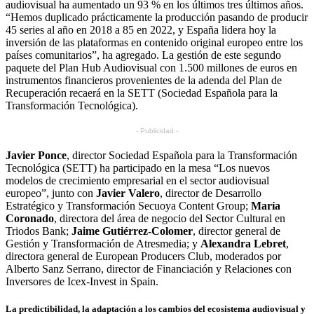
audiovisual ha aumentado un 93 % en los últimos tres últimos años.
“Hemos duplicado prácticamente la producción pasando de producir
45 series al año en 2018 a 85 en 2022, y España lidera hoy la
inversión de las plataformas en contenido original europeo entre los
países comunitarios”, ha agregado. La gestión de este segundo
paquete del Plan Hub Audiovisual con 1.500 millones de euros en
instrumentos financieros provenientes de la adenda del Plan de
Recuperación recaerá en la SETT (Sociedad Española para la
Transformación Tecnológica).
- Publicidad -
Javier Ponce
, director Sociedad Española para la Transformación
Tecnológica (SETT) ha participado en la mesa “Los nuevos
modelos de crecimiento empresarial en el sector audiovisual
europeo”, junto con
Javier Valero
, director de Desarrollo
Estratégico y Transformación Secuoya Content Group;
María
Coronado
, directora del área de negocio del Sector Cultural en
Triodos Bank;
Jaime Gutiérrez-Colomer
, director general de
Gestión y Transformación de Atresmedia; y
Alexandra Lebret
,
directora general de European Producers Club, moderados por
Alberto Sanz Serrano, director de Financiación y Relaciones con
Inversores de Icex-Invest in Spain.
La predictibilidad, la adaptación a los cambios del ecosistema audiovisual y