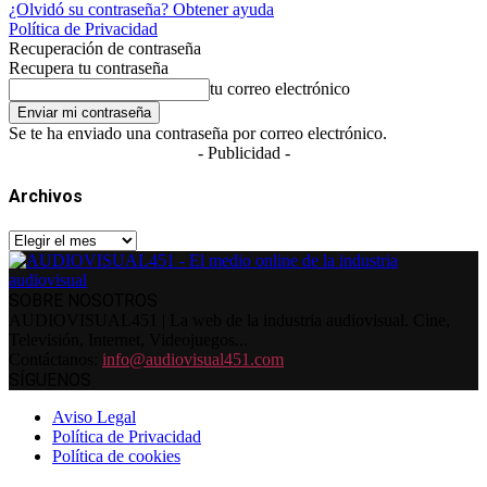
¿Olvidó su contraseña? Obtener ayuda
Política de Privacidad
Recuperación de contraseña
Recupera tu contraseña
tu correo electrónico
Se te ha enviado una contraseña por correo electrónico.
- Publicidad -
Archivos
Archivos
SOBRE NOSOTROS
AUDIOVISUAL451 | La web de la industria audiovisual. Cine,
Televisión, Internet, Videojuegos...
Contáctanos:
info@audiovisual451.com
SÍGUENOS
Aviso Legal
Política de Privacidad
Política de cookies