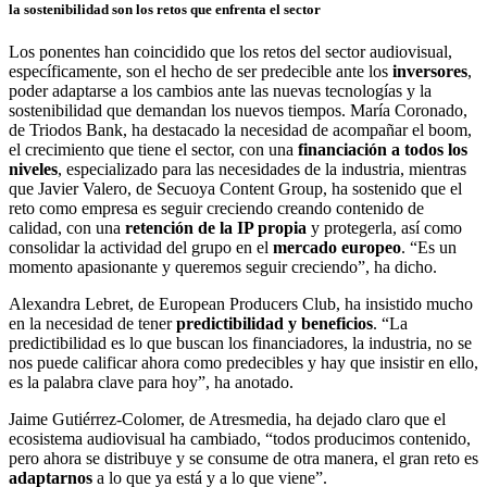
la sostenibilidad son los retos que enfrenta el sector
Los ponentes han coincidido que los retos del sector audiovisual,
específicamente, son el hecho de ser predecible ante los
inversores
,
poder adaptarse a los cambios ante las nuevas tecnologías y la
sostenibilidad que demandan los nuevos tiempos.
María Coronado,
de Triodos Bank, ha destacado la necesidad de acompañar el boom,
el crecimiento que tiene el sector, con una
financiación a todos los
niveles
, especializado para las necesidades de la industria, mientras
que Javier Valero, de Secuoya Content Group, ha sostenido que el
reto
como empresa es seguir creciendo creando contenido de
calidad, con una
retención de la IP propia
y protegerla, así como
consolidar la actividad del grupo en el
mercado europeo
. “Es un
momento apasionante y queremos seguir creciendo”, ha dicho.
Alexandra Lebret, de European Producers Club, ha insistido mucho
en la necesidad de tener
predictibilidad y beneficios
. “La
predictibilidad es lo que buscan los financiadores, la industria, no se
nos puede calificar ahora como predecibles
y hay que insistir en ello,
es la palabra clave para hoy”, ha anotado.
Jaime Gutiérrez-Colomer, de Atresmedia,
ha dejado claro que el
ecosistema audiovisual ha cambiado, “todos producimos contenido,
pero ahora se distribuye y se consume de otra manera, el gran reto es
adaptarnos
a lo que ya está y a lo que viene”.