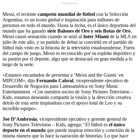
- Publicidad -
Messi, el reciente
campeón mundial de fútbol
con la Selección
Argentina, es un icono global e inspiración para millones de
personas en todo el mundo. Hasta la fecha, es el único deportista del
mundo que ha ganado
siete Balones de Oro y seis Botas de Oro
.
Messi causó sensación cuando se unió al
Inter Miami
de la MLS en
julio de este año, y su partido de debut se convirtió en el partido de
fútbol más visto en la historia de la televisión estadounidense. Fuera
del campo de juego, Messi es reconocido por su espíritu deportivo y
su pasión por el deporte, algo que se destacará en gran medida a lo
largo de la serie.
«Estamos encantados de presentar a ‘Messi and the Giants’ en
MIPCOM», dijo
Fernando Cabral
, vicepresidente ejecutivo de
Desarrollo de Negocios para Latinoamérica en Sony Music
Entertainment. «Con nuestros socios de Sony Pictures Television –
Kids, estamos deseando compartir la visión y la dirección creativa
detrás de esta serie inspiradora con el apoyo total de Leo y su
increíble equipo».
Joe D’Ambrosia
, vicepresidente ejecutivo y gerente general de
Sony Pictures Television – Kids, agrega: “El fútbol es
el único
deporte en el mundo
que puede inspirar emoción y conexión de la
misma manera que lo hace la narración de historias. Lo que hace