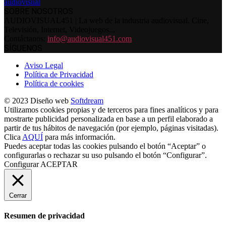
SOBRE NOSOTROS
AUDIOVISUAL451 | La web de la industria audiovisual. Cine,
Televisión, Internet, Videojuegos...
Contáctanos:
info@audiovisual451.com
SÍGUENOS
Aviso Legal
Política de Privacidad
Política de cookies
© 2023 Diseño web
Softdream
Utilizamos cookies propias y de terceros para fines analíticos y para
mostrarte publicidad personalizada en base a un perfil elaborado a
partir de tus hábitos de navegación (por ejemplo, páginas visitadas).
Clica
AQUÍ
para más información.
Puedes aceptar todas las cookies pulsando el botón “Aceptar” o
configurarlas o rechazar su uso pulsando el botón “Configurar”.
Configurar
ACEPTAR
Cerrar
Resumen de privacidad