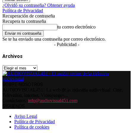
¿Olvidó su contraseña? Obtener ayuda
Política de Privacidad
Recuperación de contraseña
Recupera tu contraseña
tu correo electrónico
Se te ha enviado una contraseña por correo electrónico.
- Publicidad -
Archivos
Archivos
SOBRE NOSOTROS
AUDIOVISUAL451 | La web de la industria audiovisual. Cine,
Televisión, Internet, Videojuegos...
Contáctanos:
info@audiovisual451.com
SÍGUENOS
Aviso Legal
Política de Privacidad
Política de cookies