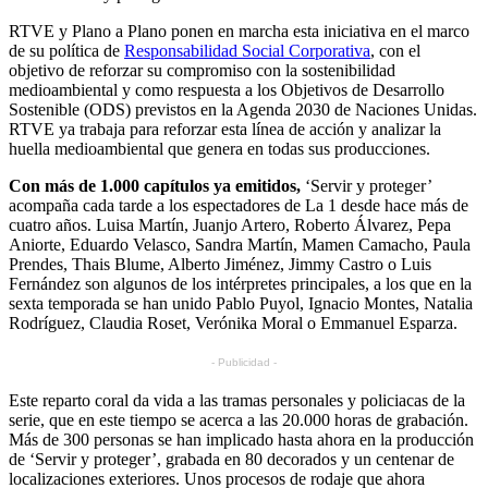
RTVE y Plano a Plano ponen en marcha esta iniciativa en el marco
de su política de
Responsabilidad Social Corporativa
, con el
objetivo de reforzar su compromiso con la sostenibilidad
medioambiental y como respuesta a los Objetivos de Desarrollo
Sostenible (ODS) previstos en la Agenda 2030 de Naciones Unidas.
RTVE ya trabaja para reforzar esta línea de acción y analizar la
huella medioambiental que genera en todas sus producciones.
Con más de 1.000 capítulos ya emitidos,
‘Servir y proteger’
acompaña cada tarde a los espectadores de La 1 desde hace más de
cuatro años. Luisa Martín, Juanjo Artero, Roberto Álvarez, Pepa
Aniorte, Eduardo Velasco, Sandra Martín, Mamen Camacho, Paula
Prendes, Thais Blume, Alberto Jiménez, Jimmy Castro o Luis
Fernández son algunos de los intérpretes principales, a los que en la
sexta temporada se han unido Pablo Puyol, Ignacio Montes, Natalia
Rodríguez, Claudia Roset, Verónika Moral o Emmanuel Esparza.
- Publicidad -
Este reparto coral da vida a las tramas personales y policiacas de la
serie, que en este tiempo se acerca a las 20.000 horas de grabación.
Más de 300 personas se han implicado hasta ahora en la producción
de ‘Servir y proteger’, grabada en 80 decorados y un centenar de
localizaciones exteriores. Unos procesos de rodaje que ahora