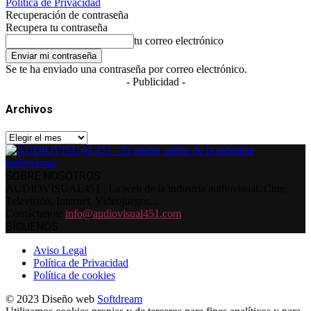
Política de Privacidad
Recuperación de contraseña
Recupera tu contraseña
tu correo electrónico
Se te ha enviado una contraseña por correo electrónico.
- Publicidad -
Archivos
Archivos
SOBRE NOSOTROS
AUDIOVISUAL451 | La web de la industria audiovisual. Cine,
Televisión, Internet, Videojuegos...
Contáctanos:
info@audiovisual451.com
SÍGUENOS
Aviso Legal
Política de Privacidad
Política de cookies
© 2023 Diseño web
Softdream