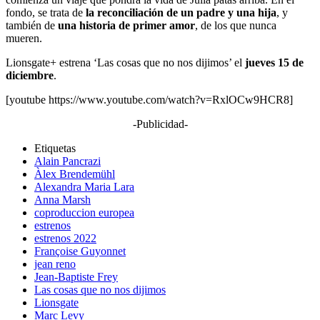
fondo, se trata de
la reconciliación de un padre y una hija
, y
también de
una historia de primer amor
, de los que nunca
mueren.
Lionsgate+ estrena ‘Las cosas que no nos dijimos’ el
jueves 15 de
diciembre
.
[youtube https://www.youtube.com/watch?v=RxlOCw9HCR8]
-Publicidad-
Etiquetas
Alain Pancrazi
Àlex Brendemühl
Alexandra Maria Lara
Anna Marsh
coproduccion europea
estrenos
estrenos 2022
Françoise Guyonnet
jean reno
Jean-Baptiste Frey
Las cosas que no nos dijimos
Lionsgate
Marc Levy