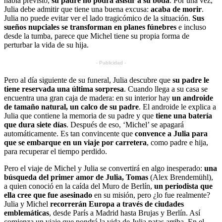
había previsto,
su padre no podrá asistir a su boda
. Por una vez,
Julia debe admitir que tiene una buena excusa:
acaba de morir
.
Julia no puede evitar ver el lado tragicómico de la situación.
Sus
sueños nupciales se transforman en planes fúnebres
e incluso
desde la tumba, parece que Michel tiene su propia forma de
perturbar la vida de su hija.
- Publicidad -
Pero al día siguiente de su funeral, Julia descubre que
su padre le
tiene reservada una última sorpresa
. Cuando llega a su casa se
encuentra una gran caja de madera: en su interior hay
un androide
de tamaño natural, un calco de su padre
. El androide le explica a
Julia que contiene la memoria de su padre y que
tiene una batería
que dura siete días
. Después de eso, ‘Michel’ se apagará
automáticamente. Es tan convincente que
convence a Julia para
que se embarque en un viaje por carretera
, como padre e hija,
para recuperar el tiempo perdido.
Pero el viaje de Michel y Julia se convertirá en algo inesperado:
una
búsqueda del primer amor de Julia, Tomas
(Alex Brendemühl),
a quien conoció en la caída del Muro de Berlín,
un periodista que
ella cree que fue asesinado
en su misión, pero ¿lo fue realmente?
Julia y Michel
recorrerán Europa a través de ciudades
emblemáticas
, desde París a Madrid hasta Brujas y Berlín. Así
comienza un viaje que pondrá la vida de Julia patas arriba. En el