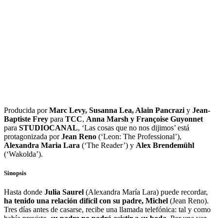
Producida por
Marc Levy, Susanna Lea, Alain Pancrazi
y
Jean-
Baptiste Frey
para
TCC
,
Anna Marsh y Françoise Guyonnet
para
STUDIOCANAL
, ‘Las cosas que no nos dijimos’ está
protagonizada por
Jean Reno
(‘Leon: The Professional’),
Alexandra Maria Lara
(‘The Reader’) y
Alex Brendemühl
(‘Wakolda’).
Sinopsis
Hasta donde
Julia Saurel
(Alexandra María Lara) puede recordar,
ha tenido una relación difícil con su padre, Michel
(Jean Reno).
Tres días antes de casarse, recibe una llamada telefónica: tal y como