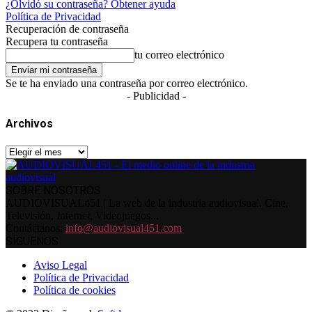
¿Olvidó su contraseña? Obtener ayuda
Política de Privacidad
Recuperación de contraseña
Recupera tu contraseña
tu correo electrónico
Se te ha enviado una contraseña por correo electrónico.
- Publicidad -
Archivos
Archivos
SOBRE NOSOTROS
AUDIOVISUAL451 | La web de la industria audiovisual. Cine,
Televisión, Internet, Videojuegos...
Contáctanos:
info@audiovisual451.com
SÍGUENOS
Aviso Legal
Política de Privacidad
Política de cookies