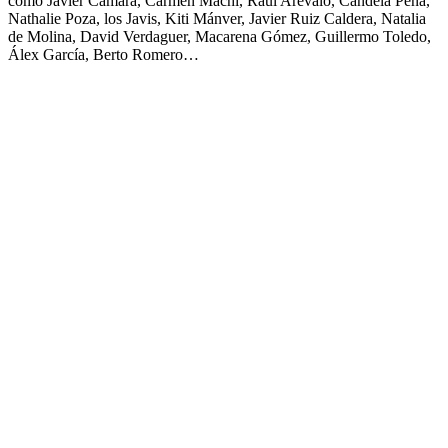
como Javier Cámara, Carmen Machi, Raúl Arévalo, Candela Peña,
Nathalie Poza, los Javis, Kiti Mánver, Javier Ruiz Caldera, Natalia
de Molina, David Verdaguer, Macarena Gómez, Guillermo Toledo,
Álex García, Berto Romero…