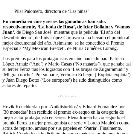
Pilar Palomero, directora de ‘Las niñas’
En comedia en cine y series las ganadoras han sido,
respectivamente, ‘La boda de Rosa’, de Icíar Bollaín; y ‘Vamos
Juan’
, de Diego San José, mientras que la película ‘El año del
descubrimiento’, de Luis López Carrasco se ha llevado el premio al
mejor documental del año. Asimismo, se ha concedido el Premio
Especial a ‘My Mexican Bretzel’, de Nuria Giménez Lorang.
Los premios para los protagonistas en cine han sido para Patricia
López Arnaiz (‘Ane’) y Mario Casas (‘No matarás’), que ganaba así
su tercer Feroz tras los logrados con ‘Las brujas de Zugarramudi’ y
‘Mi gran noche’. Por su parte, Verónica Echegui (‘Explota explota’)
y Juan Diego Botto (‘Los europeos’) ha sido distinguidos como
actores de reparto.
- Publicidad -
Hovik Keuchkerian por ‘Antidisturbios’ y Eduard Fernández por
’30 monedas’ han recibido el premio ex-aequo en la categoría de
mejor actor protagonista en series. Elena Irureta ha conseguido el
premio Feroz a mejor protagonista de serie y Loreto Mauleón como
actriz de reparto, ambas por sus papeles en ‘Patria’. Finalmente,
Patrick Criado ha sido distinguido como mejor actor de reparto por