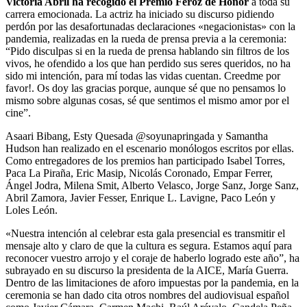
Victoria Abril ha recogido el Premio Feroz de Honor
a toda su
carrera emocionada. La actriz ha iniciado su discurso pidiendo
perdón por las desafortunadas declaraciones «negacionistas» con la
pandemia, realizadas en la rueda de prensa previa a la ceremonia:
“Pido disculpas si en la rueda de prensa hablando sin filtros de los
vivos, he ofendido a los que han perdido sus seres queridos, no ha
sido mi intención, para mí todas las vidas cuentan. Creedme por
favor!. Os doy las gracias porque, aunque sé que no pensamos lo
mismo sobre algunas cosas, sé que sentimos el mismo amor por el
cine”.
Asaari Bibang, Esty Quesada @soyunapringada y Samantha
Hudson han realizado en el escenario monólogos escritos por ellas.
Como entregadores de los premios han participado Isabel Torres,
Paca La Piraña, Eric Masip, Nicolás Coronado, Empar Ferrer,
Ángel Jodra, Milena Smit, Alberto Velasco, Jorge Sanz, Jorge Sanz,
Abril Zamora, Javier Fesser, Enrique L. Lavigne, Paco León y
Loles León.
«Nuestra intención al celebrar esta gala presencial es transmitir el
mensaje alto y claro de que la cultura es segura. Estamos aquí para
reconocer vuestro arrojo y el coraje de haberlo logrado este año”, ha
subrayado en su discurso la presidenta de la AICE, María Guerra.
Dentro de las limitaciones de aforo impuestas por la pandemia, en la
ceremonia se han dado cita otros nombres del audiovisual español