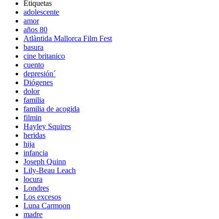
Etiquetas
adolescente
amor
años 80
Atlàntida Mallorca Film Fest
basura
cine britanico
cuento
depresión´
Diógenes
dolor
familia
familia de acogida
filmin
Hayley Squires
heridas
hija
infancia
Joseph Quinn
Lily-Beau Leach
locura
Londres
Los excesos
Luna Carmoon
madre