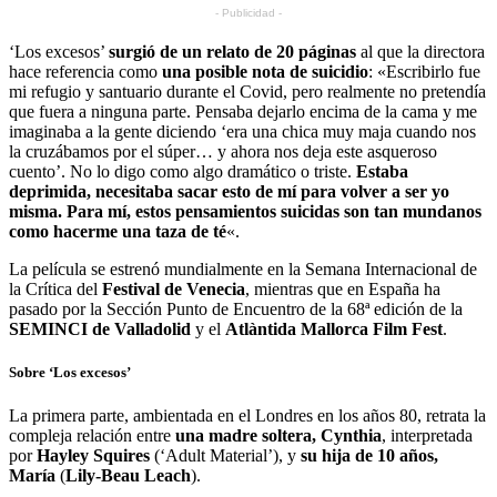
- Publicidad -
‘Los excesos’
surgió de un relato de 20 páginas
al que la directora
hace referencia como
una posible nota de suicidio
: «Escribirlo fue
mi refugio y santuario durante el Covid, pero realmente no pretendía
que fuera a ninguna parte. Pensaba dejarlo encima de la cama y me
imaginaba a la gente diciendo ‘era una chica muy maja cuando nos
la cruzábamos por el súper… y ahora nos deja este asqueroso
cuento’. No lo digo como algo dramático o triste.
Estaba
deprimida, necesitaba sacar esto de mí para volver a ser yo
misma. Para mí, estos pensamientos suicidas son tan mundanos
como hacerme una taza de té
«.
La película se estrenó mundialmente en la Semana Internacional de
la Crítica del
Festival de Venecia
, mientras que en España ha
pasado por la Sección Punto de Encuentro de la 68ª edición de la
SEMINCI de Valladolid
y el
Atlàntida Mallorca Film Fest
.
Sobre ‘Los excesos’
La primera parte, ambientada en el Londres en los años 80, retrata la
compleja relación entre
una madre soltera, Cynthia
, interpretada
por
Hayley Squires
(‘Adult Material’), y
su hija de 10 años,
María
(
Lily-Beau Leach
).