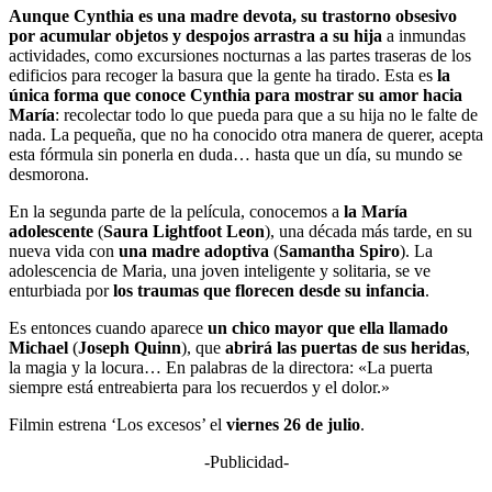
Aunque Cynthia es una madre devota, su trastorno obsesivo
por acumular objetos y despojos arrastra a su hija
a inmundas
actividades, como excursiones nocturnas a las partes traseras de los
edificios para recoger la basura que la gente ha tirado. Esta es
la
única forma que conoce Cynthia para mostrar su amor hacia
María
: recolectar todo lo que pueda para que a su hija no le falte de
nada. La pequeña, que no ha conocido otra manera de querer, acepta
esta fórmula sin ponerla en duda… hasta que un día, su mundo se
desmorona.
En la segunda parte de la película, conocemos a
la María
adolescente
(
Saura Lightfoot Leon
), una década más tarde, en su
nueva vida con
una madre adoptiva
(
Samantha Spiro
). La
adolescencia de Maria, una joven inteligente y solitaria, se ve
enturbiada por
los traumas que florecen desde su infancia
.
Es entonces cuando aparece
un chico mayor que ella llamado
Michael
(
Joseph Quinn
), que
abrirá las puertas de sus heridas
,
la magia y la locura… En palabras de la directora: «La puerta
siempre está entreabierta para los recuerdos y el dolor.»
Filmin estrena ‘Los excesos’ el
viernes 26 de julio
.
-Publicidad-