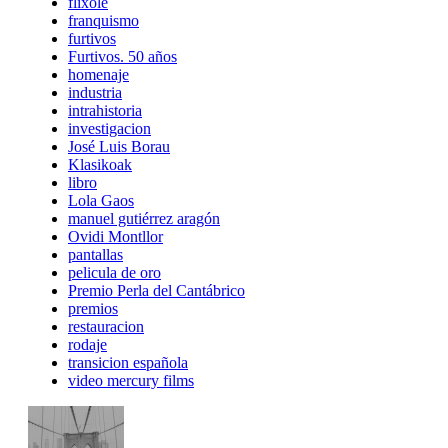
flixole
franquismo
furtivos
Furtivos. 50 años
homenaje
industria
intrahistoria
investigacion
José Luis Borau
Klasikoak
libro
Lola Gaos
manuel gutiérrez aragón
Ovidi Montllor
pantallas
pelicula de oro
Premio Perla del Cantábrico
premios
restauracion
rodaje
transicion española
video mercury films