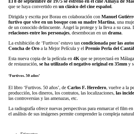
El 8 de septiembre de 1975 se estrenó en el cine Amaya de Ma
que se haya convertido en
un clásico del cine español
.
Dirigida y escrita por Borau en colaboración con
Manuel Gutiérr
furtivo que vive en un bosque con su madre Martina
, una muje
de un conocido delincuente. Ángel la protege y la lleva a su casa.
relaciones entre los personajes
, desembocan en un
drama
.
La exhibición de ‘Furtivos’ estuvo tan
condicionada por las auto
Concha de Oro
a la Mejor Película y el
Premio Perla del Cantá
Esta nueva copia de la película en
4K
que se proyectará en Málaga 
de restauración,
se ha utilizado el negativo original en 35mm
y s
‘Furtivos. 50 años’
El libro ‘Furtivos. 50 años’, de
Carlos F. Heredero
, vuelve a la 
producción, los dineros, los contratos, las localizaciones,
las incid
las controversias y las amenazas, etc.
La radiografía ofrece nuevas perspectivas para enmarcar el film en
el análisis de sus imágenes permite comprender la compleja natura