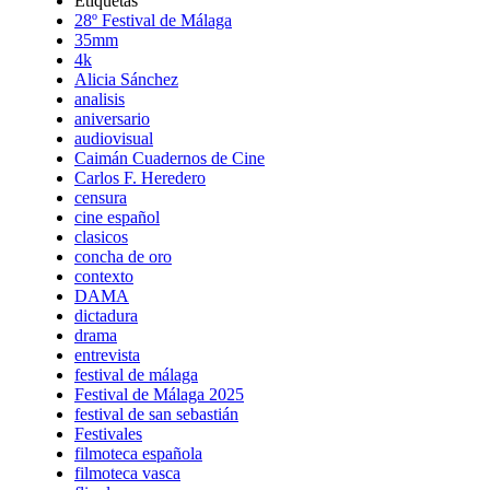
Etiquetas
28º Festival de Málaga
35mm
4k
Alicia Sánchez
analisis
aniversario
audiovisual
Caimán Cuadernos de Cine
Carlos F. Heredero
censura
cine español
clasicos
concha de oro
contexto
DAMA
dictadura
drama
entrevista
festival de málaga
Festival de Málaga 2025
festival de san sebastián
Festivales
filmoteca española
filmoteca vasca