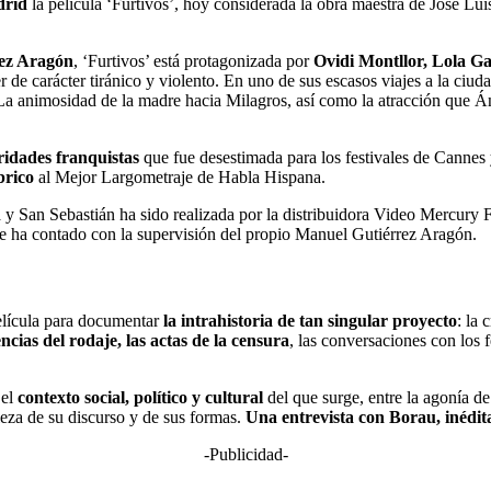
drid
la película ‘Furtivos’, hoy considerada la obra maestra de José Lui
ez Aragón
, ‘Furtivos’ está protagonizada por
Ovidi Montllor, Lola Ga
r de carácter tiránico y violento. En uno de sus escasos viajes a la ciud
 La animosidad de la madre hacia Milagros, así como la atracción que Án
ridades franquistas
que fue desestimada para los festivales de Cannes 
brico
al Mejor Largometraje de Habla Hispana.
y San Sebastián ha sido realizada por la distribuidora Video Mercury F
e ha contado con la supervisión del propio Manuel Gutiérrez Aragón.
película para documentar
la intrahistoria de tan singular proyecto
: la 
encias del rodaje, las actas de la censura
, las conversaciones con los fe
 el
contexto social, político y cultural
del que surge, entre la agonía de
leza de su discurso y de sus formas.
Una entrevista con Borau, inédit
-Publicidad-