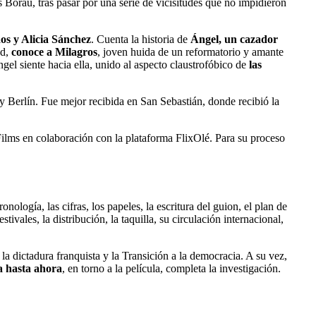
s Borau, tras pasar por una serie de vicisitudes que no impidieron
os y Alicia Sánchez
. Cuenta la historia de
Ángel, un cazador
ad,
conoce a Milagros
, joven huida de un reformatorio y amante
gel siente hacia ella, unido al aspecto claustrofóbico de
las
y Berlín. Fue mejor recibida en San Sebastián, donde recibió la
ilms en colaboración con la plataforma FlixOlé. Para su proceso
cronología, las cifras, los papeles, la escritura del guion, el plan de
stivales, la distribución, la taquilla, su circulación internacional,
 la dictadura franquista y la Transición a la democracia. A su vez,
a hasta ahora
, en torno a la película, completa la investigación.