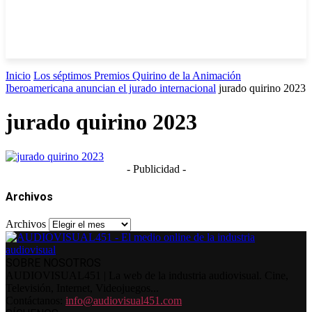
Inicio
Los séptimos Premios Quirino de la Animación
Iberoamericana anuncian el jurado internacional
jurado quirino 2023
jurado quirino 2023
- Publicidad -
Archivos
Archivos
SOBRE NOSOTROS
AUDIOVISUAL451 | La web de la industria audiovisual. Cine,
Televisión, Internet, Videojuegos...
Contáctanos:
info@audiovisual451.com