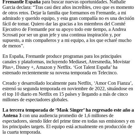
Fremantle España
para buscar nuevas oportunidades.
Nathalie
Garcia declara:
“Tras casi diez años increíbles, creo que es momento
de otros retos. Dejar la familia que formamos en Fremantle, a mi
admirado y querido equipo, y esta gran compañía no es una decisión
fácil de tomar. Quiero dar las gracias a los miembros del Comité
Ejecutivo de Fremantle por su apoyo todo este tiempo, a Andrea
Scrosati por ser un gran jefe y una continua inspiración y, por
supuesto, a mis compañeros y a mi equipo, a los que echaré mucho
de menos”.
En España, Fremantle produce programas para los principales
canales y plataformas, incluyendo Mediaset, Atresmedia, Movistar
Plus+, Disney +, Amazon y Netflix.
‘Got Talent España’
ha
estrenado recientemente su novena temporada en Telecinco.
Creado y desarrollado localmente para Netflix
, ‘
Amor Con Fianza’,
estrenó su segunda temporada en noviembre de 2022, situándose en
el top 10 diario
en Netflix en 15 países y llegando a más de cinco
millones de espectadores globales.
La tercera temporada de
‘Mask Singer’
ha regresado este año a
Antena 3
con una audiencia promedio de 1,6 millones de
espectadores, siendo líder del prime time en todas sus emisiones y en
los principales targets. El equipo está actualmente en producción de
la cuarta temporada.