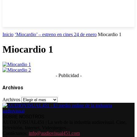
Inicio
‘Miocardio’ – estreno en cines 24 de enero
Miocardio 1
Miocardio 1
- Publicidad -
Archivos
Archivos
SOBRE NOSOTROS
AUDIOVISUAL451 | La web de la industria audiovisual. Cine,
Televisión, Internet, Videojuegos...
Contáctanos:
info@audiovisual451.com