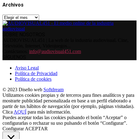
Archivos
Archivos
SOBRE NOSOTROS
AUDIOVISUAL451 | La web de la industria audiovisual. Cine,
Televisión, Internet, Videojuegos...
Contáctanos:
info@audiovisual451.com
SÍGUENOS
Aviso Legal
Política de Privacidad
Política de cookies
© 2023 Diseño web
Softdream
Utilizamos cookies propias y de terceros para fines analíticos y para
mostrarte publicidad personalizada en base a un perfil elaborado a
partir de tus hábitos de navegación (por ejemplo, páginas visitadas).
Clica
AQUÍ
para más información.
Puedes aceptar todas las cookies pulsando el botón “Aceptar” o
configurarlas o rechazar su uso pulsando el botón “Configurar”.
Configurar
ACEPTAR