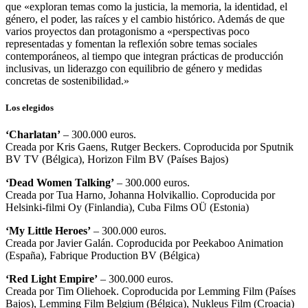
que «exploran temas como la justicia, la memoria, la identidad, el
género, el poder, las raíces y el cambio histórico. Además de que
varios proyectos dan protagonismo a «perspectivas poco
representadas y fomentan la reflexión sobre temas sociales
contemporáneos, al tiempo que integran prácticas de producción
inclusivas, un liderazgo con equilibrio de género y medidas
concretas de sostenibilidad.»
Los elegidos
‘Charlatan’
– 300.000 euros.
Creada por Kris Gaens, Rutger Beckers. Coproducida por Sputnik
BV TV (Bélgica), Horizon Film BV (Países Bajos)
‘Dead Women Talking’
– 300.000 euros.
Creada por Tua Harno, Johanna Holvikallio. Coproducida por
Helsinki-filmi Oy (Finlandia), Cuba Films OÜ (Estonia)
‘My Little Heroes’
– 300.000 euros.
Creada por Javier Galán. Coproducida por Peekaboo Animation
(España), Fabrique Production BV (Bélgica)
‘Red Light Empire’
– 300.000 euros.
Creada por Tim Oliehoek. Coproducida por Lemming Film (Países
Bajos), Lemming Film Belgium (Bélgica), Nukleus Film (Croacia)