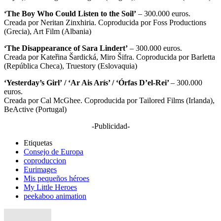
‘The Boy Who Could Listen to the Soil’
– 300.000 euros.
Creada por Neritan Zinxhiria. Coproducida por Foss Productions
(Grecia), Art Film (Albania)
‘The Disappearance of Sara Lindert’
– 300.000 euros.
Creada por Kateřina Šardická, Miro Šifra. Coproducida por Barletta
(República Checa), Truestory (Eslovaquia)
‘Yesterday’s Girl’ / ‘Ar Ais Arís’ / ‘Órfas D’el-Rei’
– 300.000
euros.
Creada por Cal McGhee. Coproducida por Tailored Films (Irlanda),
BeActive (Portugal)
-Publicidad-
Etiquetas
Consejo de Europa
coproduccion
Eurimages
Mis pequeños héroes
My Little Heroes
peekaboo animation