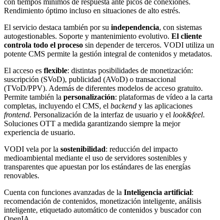
con tiempos mínimos de respuesta ante picos de conexiones.
Rendimiento óptimo incluso en situaciones de alto estrés.
El servicio destaca también por su
independencia
, con sistemas
autogestionables. Soporte y mantenimiento evolutivo.
El cliente
controla todo el proceso
sin depender de terceros. VODI utiliza un
potente CMS permite la gestión integral de contenidos y metadatos.
El acceso es
flexible
: distintas posibilidades de monetización:
suscripción (SVoD), publicidad (AVoD) o transaccional
(TVoD/PPV). Además de diferentes modelos de acceso gratuito.
Permite también la
personalización
: plataformas de vídeo a la carta
completas, incluyendo el CMS, el
backend
y las aplicaciones
frontend
. Personalización de la interfaz de usuario y el
look&feel
.
Soluciones OTT a medida garantizando siempre la mejor
experiencia de usuario.
VODI vela por la
sostenibilidad
: reducción del impacto
medioambiental mediante el uso de servidores sostenibles y
transparentes que apuestan por los estándares de las energías
renovables.
Cuenta con funciones avanzadas de la
Inteligencia artificial
:
recomendación de contenidos, monetización inteligente, análisis
inteligente, etiquetado automático de contenidos y buscador con
OpenIA.