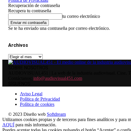
Política de Privacidad
Recuperación de contraseña
Recupera tu contraseña
tu correo electrónico
Se te ha enviado una contraseña por correo electrónico.
Archivos
Archivos
SOBRE NOSOTROS
AUDIOVISUAL451 | La web de la industria audiovisual. Cine, Tele
Contáctanos:
info@audiovisual451.com
SÍGUENOS
Aviso Legal
Política de Privacidad
Política de cookies
© 2023 Diseño web
Softdream
Utilizamos cookies propias y de terceros para fines analíticos y para m
AQUÍ
para más información.
Puedes aceptar todas las cookies pulsando el botón “Aceptar” o confi