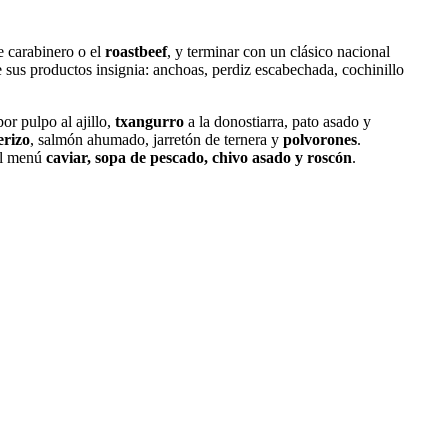
e carabinero o el
roastbeef
, y terminar con un clásico nacional
 sus productos insignia: anchoas, perdiz escabechada, cochinillo
or pulpo al ajillo,
txangurro
a la donostiarra, pato asado y
erizo
, salmón ahumado, jarretón de ternera y
polvorones
.
 al menú
caviar, sopa de pescado, chivo asado y roscón
.