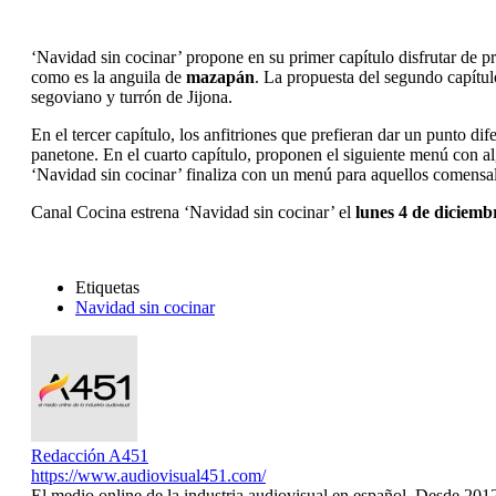
‘Navidad sin cocinar’ propone en su primer capítulo disfrutar de p
como es la anguila de
mazapán
. La propuesta del segundo capítul
segoviano y turrón de Jijona.
En el tercer capítulo, los anfitriones que prefieran dar un punto dif
panetone. En el cuarto capítulo, proponen el siguiente menú con al
‘Navidad sin cocinar’ finaliza con un menú para aquellos comensal
Canal Cocina estrena ‘Navidad sin cocinar’ el
lunes 4 de diciembr
Etiquetas
Navidad sin cocinar
Redacción A451
https://www.audiovisual451.com/
El medio online de la industria audiovisual en español. Desde 201