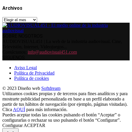
Archivos
Archivos
SOBRE NOSOTROS
AUDIOVISUAL451 | La web de la industria audiovisual. Cine,
Televisión, Internet, Videojuegos...
Contáctanos:
info@audiovisual451.com
SÍGUENOS
Aviso Legal
Política de Privacidad
Política de cookies
© 2023 Diseño web
Softdream
Utilizamos cookies propias y de terceros para fines analíticos y para
mostrarte publicidad personalizada en base a un perfil elaborado a
partir de tus hábitos de navegación (por ejemplo, páginas visitadas).
Clica
AQUÍ
para más información.
Puedes aceptar todas las cookies pulsando el botón “Aceptar” o
configurarlas o rechazar su uso pulsando el botón “Configurar”.
Configurar
ACEPTAR