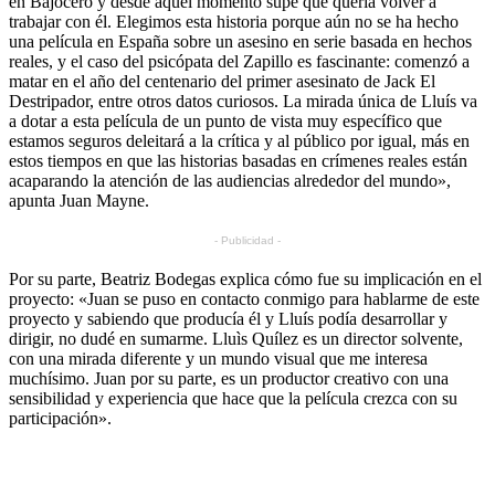
en Bajocero y desde aquel momento supe que quería volver a
trabajar con él. Elegimos esta historia porque aún no se ha hecho
una película en España sobre un asesino en serie basada en hechos
reales, y el caso del psicópata del Zapillo es fascinante: comenzó a
matar en el año del centenario del primer asesinato de Jack El
Destripador, entre otros datos curiosos. La mirada única de Lluís va
a dotar a esta película de un punto de vista muy específico que
estamos seguros deleitará a la crítica y al público por igual, más en
estos tiempos en que las historias basadas en crímenes reales están
acaparando la atención de las audiencias alrededor del mundo»,
apunta Juan Mayne.
- Publicidad -
Por su parte, Beatriz Bodegas explica cómo fue su implicación en el
proyecto: «Juan se puso en contacto conmigo para hablarme de este
proyecto y sabiendo que producía él y Lluís podía desarrollar y
dirigir, no dudé en sumarme. Lluìs Quílez es un director solvente,
con una mirada diferente y un mundo visual que me interesa
muchísimo. Juan por su parte, es un productor creativo con una
sensibilidad y experiencia que hace que la película crezca con su
participación».