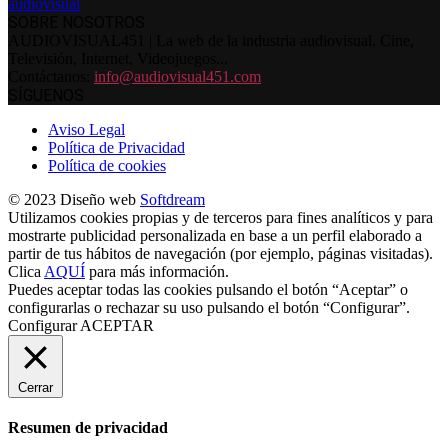
SOBRE NOSOTROS
AUDIOVISUAL451 | La web de la industria audiovisual. Cine,
Televisión, Internet, Videojuegos...
Contáctanos:
info@audiovisual451.com
SÍGUENOS
Aviso Legal
Política de Privacidad
Política de cookies
© 2023 Diseño web
Softdream
Utilizamos cookies propias y de terceros para fines analíticos y para
mostrarte publicidad personalizada en base a un perfil elaborado a
partir de tus hábitos de navegación (por ejemplo, páginas visitadas).
Clica
AQUÍ
para más información.
Puedes aceptar todas las cookies pulsando el botón “Aceptar” o
configurarlas o rechazar su uso pulsando el botón “Configurar”.
Configurar
ACEPTAR
Cerrar
Resumen de privacidad