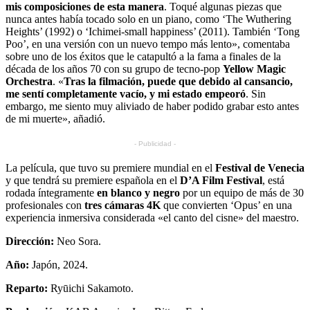
mis composiciones de esta manera
. Toqué algunas piezas que
nunca antes había tocado solo en un piano, como ‘The Wuthering
Heights’ (1992) o ‘Ichimei-small happiness’ (2011). También ‘Tong
Poo’, en una versión con un nuevo tempo más lento», comentaba
sobre uno de los éxitos que le catapultó a la fama a finales de la
década de los años 70 con su grupo de tecno-pop
Yellow Magic
Orchestra
. «
Tras la filmación, puede que debido al cansancio,
me sentí completamente vacío, y mi estado empeoró
. Sin
embargo, me siento muy aliviado de haber podido grabar esto antes
de mi muerte», añadió.
- Publicidad -
La película, que tuvo su premiere mundial en el
Festival de Venecia
y que tendrá su premiere española en el
D’A Film Festival
, está
rodada íntegramente
en blanco y negro
por un equipo de más de 30
profesionales con
tres cámaras 4K
que convierten ‘Opus’ en una
experiencia inmersiva considerada «el canto del cisne» del maestro.
Dirección:
Neo Sora.
Año:
Japón, 2024.
Reparto:
Ryūichi Sakamoto.