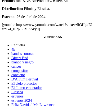
Producción:
KAB America Inc., Bitters End.
Distribución:
Filmin y Elastica.
Estreno:
26 de abril de 2024.
[youtube https://www.youtube.com/watch?v=xeezlb3HpkE?
si=G4_IRq255hFA5ky0]
-Publicidad-
Etiquetas
4k
bandas sonoras
Bitters End
blanco y negro
cancer
compositor
concierto
D'A Film Festival
El cielo protector
El último emperador
Elastica
estrenos
estrenos 2024
Feliz Navidad Mr. Lawrence