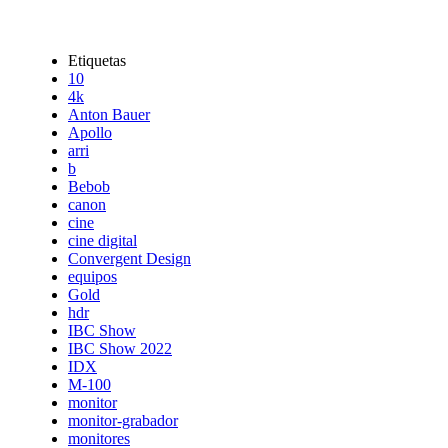
Etiquetas
10
4k
Anton Bauer
Apollo
arri
b
Bebob
canon
cine
cine digital
Convergent Design
equipos
Gold
hdr
IBC Show
IBC Show 2022
IDX
M-100
monitor
monitor-grabador
monitores