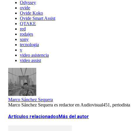
Odyssey
ovide
Ovide Koko
Ovide Smart Assist
QTAKE
red
rodajes
sony
tecnologia
v
video asistencia
video assist
Marco Sánchez Sequera
Marco Sánchez Sequera es redactor en Audiovisual451, periodista es
Artículos relacionados
Más del autor