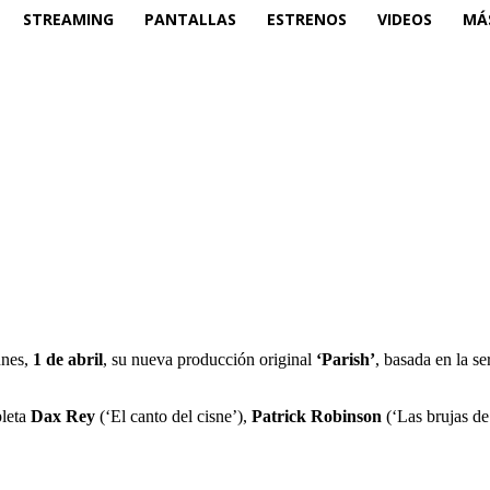
STREAMING
PANTALLAS
ESTRENOS
VIDEOS
MÁ
unes,
1 de abril
, su nueva producción original
‘Parish’
, basada en la se
pleta
Dax Rey
(‘El canto del cisne’),
Patrick Robinson
(‘Las brujas de