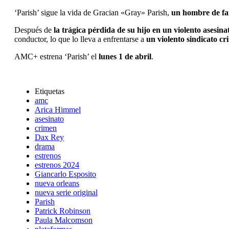
‘Parish’ sigue la vida de Gracian «Gray» Parish,
un hombre de fam
Después de
la trágica pérdida de su hijo en un violento asesina
conductor, lo que lo lleva a enfrentarse a
un violento sindicato cr
AMC+ estrena ‘Parish’ el
lunes 1 de abril
.
Etiquetas
amc
Arica Himmel
asesinato
crimen
Dax Rey
drama
estrenos
estrenos 2024
Giancarlo Esposito
nueva orleans
nueva serie original
Parish
Patrick Robinson
Paula Malcomson