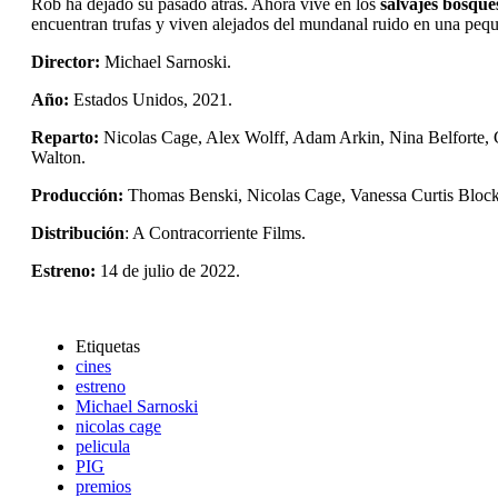
Rob ha dejado su pasado atrás. Ahora vive en los
salvajes bosque
encuentran trufas y viven alejados del mundanal ruido en una peq
Director:
Michael Sarnoski.
Año:
Estados Unidos, 2021.
Reparto:
Nicolas Cage, Alex Wolff, Adam Arkin, Nina Belforte, G
Walton.
Producción:
Thomas Benski, Nicolas Cage, Vanessa Curtis Block
Distribución
: A Contracorriente Films.
Estreno:
14 de julio de 2022.
Etiquetas
cines
estreno
Michael Sarnoski
nicolas cage
pelicula
PIG
premios