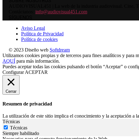
SOBRE NOSOTROS
AUDIOVISUAL451 | La web de la industria audiovisual. Cine, Tele
Contáctanos:
info@audiovisual451.com
SÍGUENOS
Aviso Legal
Política de Privacidad
Política de cookies
© 2023 Diseño web
Softdream
Utilizamos cookies propias y de terceros para fines analíticos y para m
AQUÍ
para más información.
Puedes aceptar todas las cookies pulsando el botón “Aceptar” o confi
Configurar
ACEPTAR
Cerrar
Resumen de privacidad
La utilización de este sitio implica el conocimiento y la aceptación a la
Técnicas
Técnicas
Siempre habilitado
Necesarias para el correcto funcionamiento de la Web.