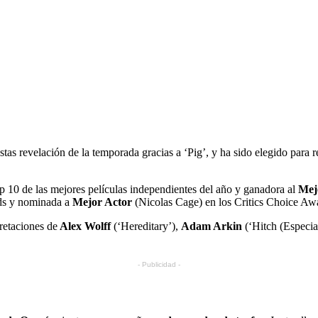
tas revelación de la temporada gracias a ‘Pig’, y ha sido elegido para re
op 10 de las mejores películas independientes del año y ganadora al
Mej
ds y nominada a
Mejor Actor
(Nicolas Cage) en los Critics Choice Awar
retaciones de
Alex Wolff
(‘Hereditary’),
Adam Arkin
(‘Hitch (Especial
- Publicidad -