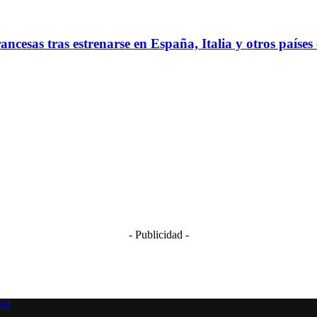
francesas tras estrenarse en España, Italia y otros paíse
- Publicidad -