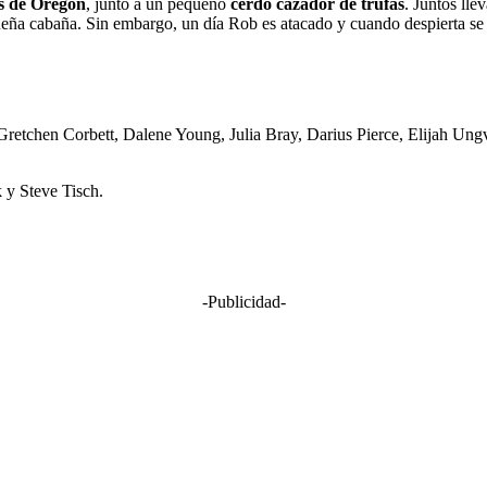
s de Oregón
, junto a un pequeño
cerdo cazador de trufas
. Juntos lle
ueña cabaña. Sin embargo, un día Rob es atacado y cuando despierta s
retchen Corbett, Dalene Young, Julia Bray, Darius Pierce, Elijah Ung
 y Steve Tisch.
-Publicidad-