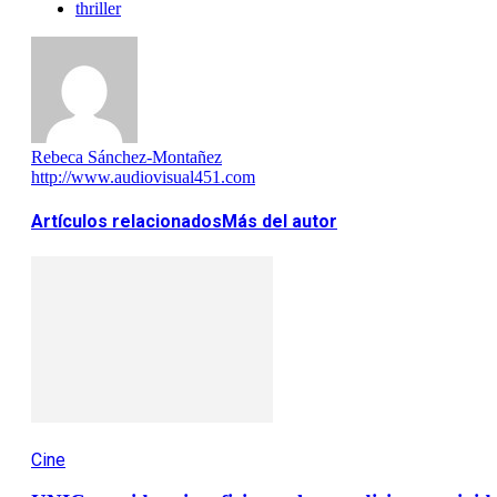
thriller
Rebeca Sánchez-Montañez
http://www.audiovisual451.com
Artículos relacionados
Más del autor
Cine