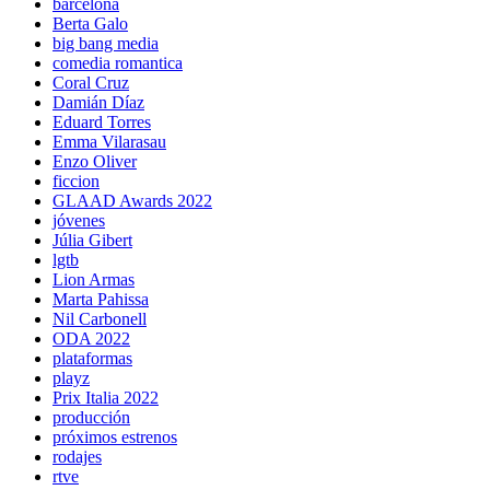
barcelona
Berta Galo
big bang media
comedia romantica
Coral Cruz
Damián Díaz
Eduard Torres
Emma Vilarasau
Enzo Oliver
ficcion
GLAAD Awards 2022
jóvenes
Júlia Gibert
lgtb
Lion Armas
Marta Pahissa
Nil Carbonell
ODA 2022
plataformas
playz
Prix Italia 2022
producción
próximos estrenos
rodajes
rtve