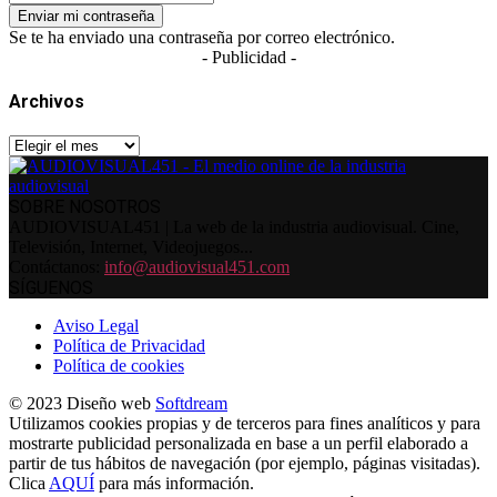
Se te ha enviado una contraseña por correo electrónico.
- Publicidad -
Archivos
Archivos
SOBRE NOSOTROS
AUDIOVISUAL451 | La web de la industria audiovisual. Cine,
Televisión, Internet, Videojuegos...
Contáctanos:
info@audiovisual451.com
SÍGUENOS
Aviso Legal
Política de Privacidad
Política de cookies
© 2023 Diseño web
Softdream
Utilizamos cookies propias y de terceros para fines analíticos y para
mostrarte publicidad personalizada en base a un perfil elaborado a
partir de tus hábitos de navegación (por ejemplo, páginas visitadas).
Clica
AQUÍ
para más información.