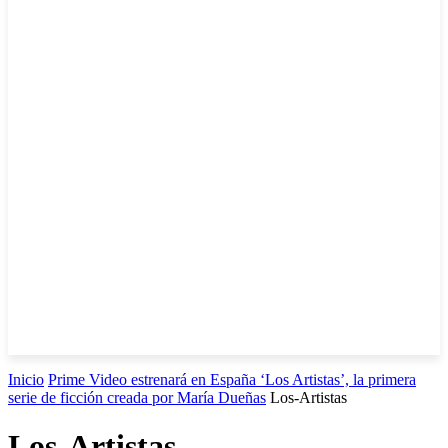
Inicio
Prime Video estrenará en España ‘Los Artistas’, la primera
serie de ficción creada por María Dueñas
Los-Artistas
Los-Artistas