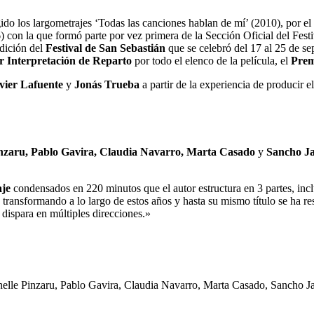
igido los largometrajes ‘Todas las canciones hablan de mí’ (2010), por 
) con la que formó parte por vez primera de la Sección Oficial del Fest
edición del
Festival de San Sebastián
que se celebró del 17 al 25 de se
r Interpretación de Reparto
por todo el elenco de la película, el
Prem
vier Lafuente
y
Jonás Trueba
a partir de la experiencia de producir e
Pinzaru, Pablo Gavira, Claudia Navarro, Marta Casado
y
Sancho Ja
aje
condensados en 220 minutos que el autor estructura en 3 partes, incl
 transformando a lo largo de estos años y hasta su mismo título se ha res
dispara en múltiples direcciones.»
elle Pinzaru, Pablo Gavira, Claudia Navarro, Marta Casado, Sancho Ja