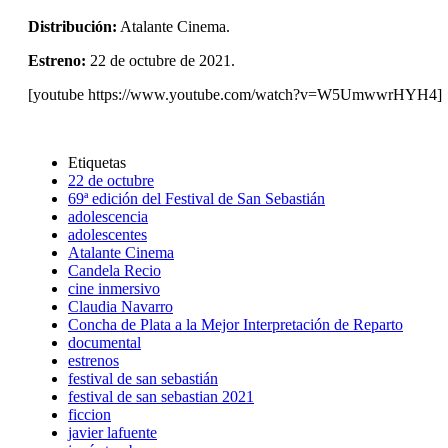
Distribución:
Atalante Cinema.
Estreno:
22 de octubre de 2021.
[youtube https://www.youtube.com/watch?v=W5UmwwrHYH4]
Etiquetas
22 de octubre
69ª edición del Festival de San Sebastián
adolescencia
adolescentes
Atalante Cinema
Candela Recio
cine inmersivo
Claudia Navarro
Concha de Plata a la Mejor Interpretación de Reparto
documental
estrenos
festival de san sebastián
festival de san sebastian 2021
ficcion
javier lafuente