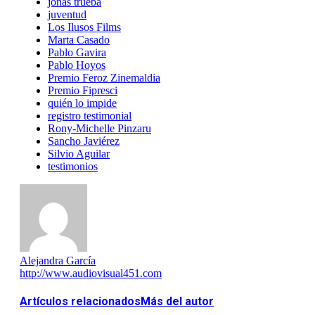
jonás trueba
juventud
Los Ilusos Films
Marta Casado
Pablo Gavira
Pablo Hoyos
Premio Feroz Zinemaldia
Premio Fipresci
quién lo impide
registro testimonial
Rony-Michelle Pinzaru
Sancho Javiérez
Silvio Aguilar
testimonios
Alejandra García
http://www.audiovisual451.com
Artículos relacionados
Más del autor