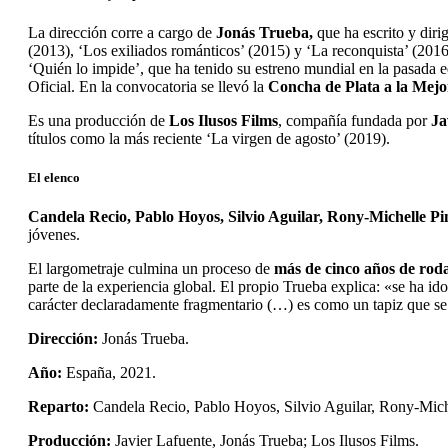
La dirección corre a cargo de
Jonás Trueba,
que ha escrito y dir
(2013), ‘Los exiliados románticos’ (2015) y ‘La reconquista’ (2016
‘Quién lo impide’, que ha tenido su estreno mundial en la pasada 
Oficial. En la convocatoria se llevó la
Concha de Plata a la Mejo
Es una producción de
Los Ilusos Films
, compañía fundada por
Ja
títulos como la más reciente ‘La virgen de agosto’ (2019).
El elenco
Candela Recio, Pablo Hoyos, Silvio Aguilar, Rony-Michelle 
jóvenes.
El largometraje culmina un proceso de
más de cinco años de rod
parte de la experiencia global. El propio Trueba explica: «se ha ido
carácter declaradamente fragmentario (…) es como un tapiz que se 
Dirección:
Jonás Trueba.
Año:
España, 2021.
Reparto:
Candela Recio, Pablo Hoyos, Silvio Aguilar, Rony-Mich
Producción:
Javier Lafuente, Jonás Trueba; Los Ilusos Films.