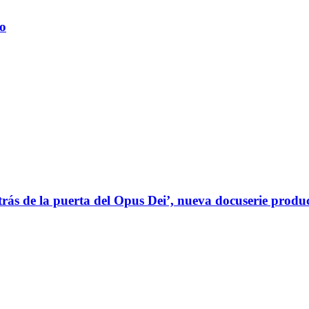
eo
rás de la puerta del Opus Dei’, nueva docuserie prod