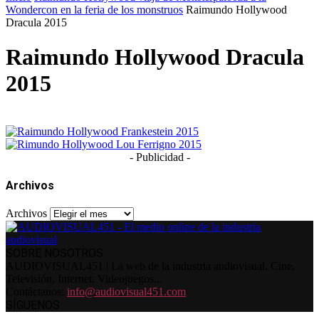
Wondercon en la feria de los monstruos
Raimundo Hollywood
Dracula 2015
Raimundo Hollywood Dracula
2015
- Publicidad -
Archivos
Archivos
SOBRE NOSOTROS
AUDIOVISUAL451 | La web de la industria audiovisual. Cine,
Televisión, Internet, Videojuegos...
Contáctanos:
info@audiovisual451.com
SÍGUENOS