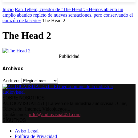
Inicio
Ran Tellem, creador de ‘The Head’: «Hemos abierto un
amplio abanico repleto de nuevas sensaciones, pero conservando el
corazón de la serie»
The Head 2
The Head 2
- Publicidad -
Archivos
Archivos
SOBRE NOSOTROS
AUDIOVISUAL451 | La web de la industria audiovisual. Cine,
Televisión, Internet, Videojuegos...
Contáctanos:
info@audiovisual451.com
SÍGUENOS
Aviso Legal
Política de Privacidad