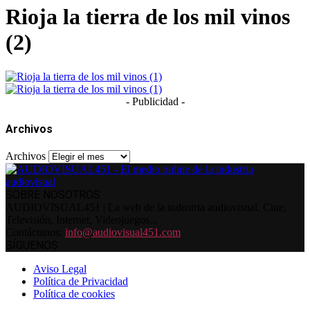
Rioja la tierra de los mil vinos
(2)
- Publicidad -
Archivos
Archivos
SOBRE NOSOTROS
AUDIOVISUAL451 | La web de la industria audiovisual. Cine,
Televisión, Internet, Videojuegos...
Contáctanos:
info@audiovisual451.com
SÍGUENOS
Aviso Legal
Política de Privacidad
Política de cookies