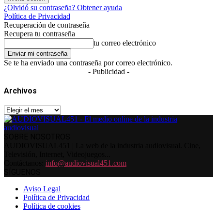
¿Olvidó su contraseña? Obtener ayuda
Política de Privacidad
Recuperación de contraseña
Recupera tu contraseña
tu correo electrónico
Se te ha enviado una contraseña por correo electrónico.
- Publicidad -
Archivos
Archivos
SOBRE NOSOTROS
AUDIOVISUAL451 | La web de la industria audiovisual. Cine,
Televisión, Internet, Videojuegos...
Contáctanos:
info@audiovisual451.com
SÍGUENOS
Aviso Legal
Política de Privacidad
Política de cookies