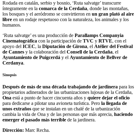
Rodada en catalán, serbio y bosnio, ‘Ruta salvatge’ transcurre
íntegramente en la
comarca de la Cerdaña
, donde las montañas,
los bosques y el aeródromo se convirtieron en
un gran plató al aire
libre
en un rodaje respetuoso con la naturaleza, los animales y los
humanos.
‘Ruta salvatge’ es una producción de
Parallamps Companyia
Cinematogràfica
con la participación de
TVC
y
RTVE
, con el
apoyo del
ICEC
, la
Diputación de Girona
, el
Atélier del Festival
de Cannes
y la colaboración del
Consell de la Cerdaña
, el
Ayuntamiento de Puigcerdá
y el
Ayuntamiento de Bellver de
Cerdanya
.
Sinopsis
Después de más de una década trabajando de jardinera
para los
propietarios adinerados de las urbanizaciones lujosas de la Cerdaña,
Ona
está a punto de hacer cincuenta años y
quiere dejar el oficio
para dedicarse a pilotar una avioneta turística. Pero
la llegada de
unos extraños
que se instalan en un chalé de la urbanización
cambia la vida de Ona y de las personas que más aprecia,
haciendo
emerger el pasado más terrible
de la jardinera.
Dirección:
Marc Recha.