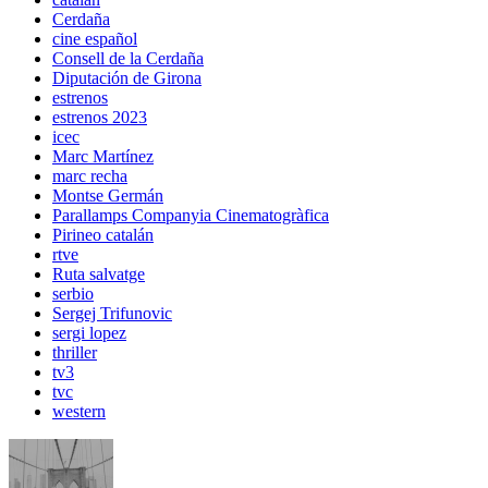
Cerdaña
cine español
Consell de la Cerdaña
Diputación de Girona
estrenos
estrenos 2023
icec
Marc Martínez
marc recha
Montse Germán
Parallamps Companyia Cinematogràfica
Pirineo catalán
rtve
Ruta salvatge
serbio
Sergej Trifunovic
sergi lopez
thriller
tv3
tvc
western