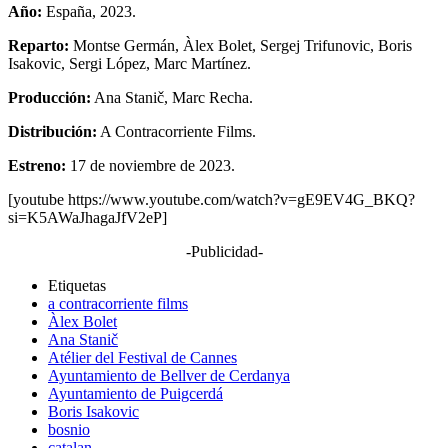
Año:
España, 2023.
Reparto:
Montse Germán, Àlex Bolet, Sergej Trifunovic, Boris
Isakovic, Sergi López, Marc Martínez.
Producción:
Ana Stanič, Marc Recha.
Distribución:
A Contracorriente Films.
Estreno:
17 de noviembre de 2023.
[youtube https://www.youtube.com/watch?v=gE9EV4G_BKQ?
si=K5AWaJhagaJfV2eP]
-Publicidad-
Etiquetas
a contracorriente films
Àlex Bolet
Ana Stanič
Atélier del Festival de Cannes
Ayuntamiento de Bellver de Cerdanya
Ayuntamiento de Puigcerdá
Boris Isakovic
bosnio
catalan