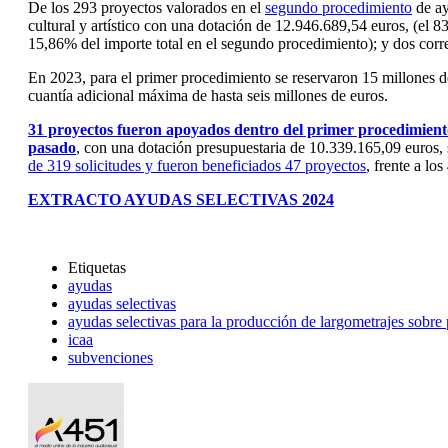
De los 293 proyectos valorados en el
segundo procedimiento
de ay
cultural y artístico con una dotación de 12.946.689,54 euros, (el 
15,86% del importe total en el segundo procedimiento); y dos corr
En 2023, para el primer procedimiento se reservaron 15 millones de
cuantía adicional máxima de hasta seis millones de euros.
31 proyectos fueron apoyados dentro del primer procedimient
pasado
, con una dotación presupuestaria de 10.339.165,09 euros, 
de 319 solicitudes y fueron beneficiados 47 proyectos
, frente a lo
EXTRACTO AYUDAS SELECTIVAS 2024
Etiquetas
ayudas
ayudas selectivas
ayudas selectivas para la producción de largometrajes sobre
icaa
subvenciones