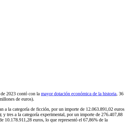
 de 2023 contó con la
mayor dotación económica de la historia
, 36
millones de euros).
an a la categoría de ficción, por un importe de 12.063.891,02 euros
; y tres a la categoría experimental, por un importe de 276.407,88
 de 10.178.911,28 euros, lo que representó el 67,86% de la