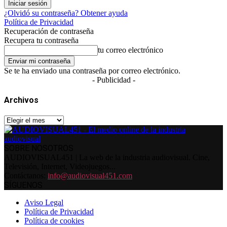
¿Olvidó su contraseña? Obtener ayuda
Política de Privacidad
Recuperación de contraseña
Recupera tu contraseña
tu correo electrónico
Se te ha enviado una contraseña por correo electrónico.
- Publicidad -
Archivos
Archivos
SOBRE NOSOTROS
AUDIOVISUAL451 | La web de la industria audiovisual. Cine,
Televisión, Internet, Videojuegos...
Contáctanos:
info@audiovisual451.com
SÍGUENOS
Aviso Legal
Política de Privacidad
Política de cookies