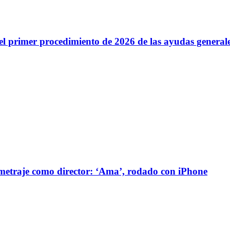
s del primer procedimiento de 2026 de las ayudas genera
ometraje como director: ‘Ama’, rodado con iPhone