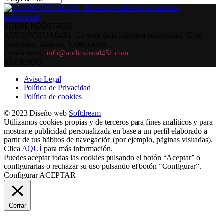
SOBRE NOSOTROS
AUDIOVISUAL451 | La web de la industria audiovisual. Cine,
Televisión, Internet, Videojuegos...
Contáctanos:
info@audiovisual451.com
SÍGUENOS
Aviso Legal
Política de Privacidad
Política de cookies
© 2023 Diseño web
Softdream
Utilizamos cookies propias y de terceros para fines analíticos y para
mostrarte publicidad personalizada en base a un perfil elaborado a
partir de tus hábitos de navegación (por ejemplo, páginas visitadas).
Clica
AQUÍ
para más información.
Puedes aceptar todas las cookies pulsando el botón “Aceptar” o
configurarlas o rechazar su uso pulsando el botón “Configurar”.
Configurar
ACEPTAR
Cerrar